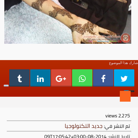
شارك هذا الموضوع
views
2٬275
جديد التكنولوجيا
تم النشر في:
تاريخ النشر: 2014-08-09T17:05:42+03:00