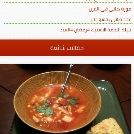
موزة ضانى فى الفرن
فخذ ضاني بحشو الارز
تبيلة اللحمة الاستيك #رمضان #العيد
مقالات شائعة