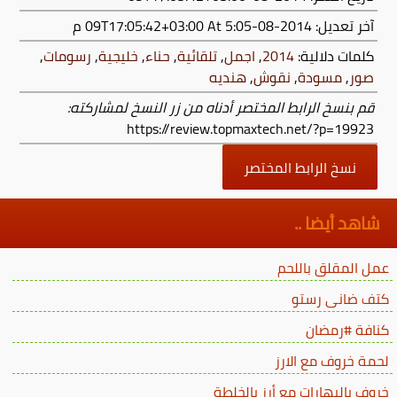
آخر تعديل:
2014-08-09T17:05:42+03:00
At 5:05 م
كلمات دلالية:
2014
,
اجمل
,
تلقائية
,
حناء
,
خليجية
,
رسومات
,
صور
,
مسودة
,
نقوش
,
هنديه
قم بنسخ الرابط المختصر أدناه من زر النسخ لمشاركته:
https://review.topmaxtech.net/?p=19923
نسخ الرابط المختصر
شاهد أيضا ..
عمل المقلق باللحم
كتف ضانى رستو
كنافة #رمضان
لحمة خروف مع الارز
خروف بالبهارات مع أرز بالخلطة