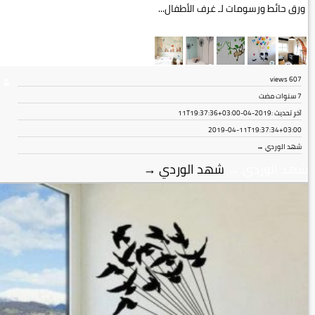
ورق حائط ورسومات لـ غرف الأطفال...
views
607
7 سنوات مضت
آخر تحديث :
2019-04-11T19:37:36+03:00
2019-04-11T19:37:34+03:00
شهد الوردي →
شهد الوردي
→
شهد الوردي
→