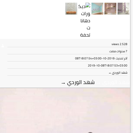
views
2٬528
7 سنوات مضت
آخر تحديث :
2019-10-08T18:07:54+03:00
2019-10-08T18:07:53+03:00
شهد الوردي →
شهد الوردي
→
شهد الوردي
→