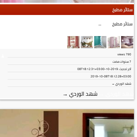
ستائر مطبخ
ستائر مطبخ ...
views
790
7 سنوات مضت
آخر تحديث :
2019-10-08T18:12:31+03:00
2019-10-08T18:12:28+03:00
شهد الوردي →
شهد الوردي
→
شهد الوردي
→