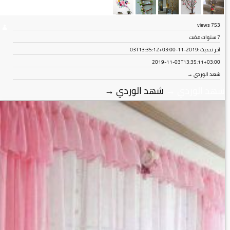
views
753
7 سنوات مضت
آخر تحديث :
2019-11-03T13:35:12+03:00
2019-11-03T13:35:11+03:00
شهد الوردي →
شهد الوردي
→
شهد الوردي
→