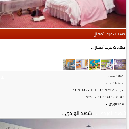
دهانات غرف أطفال
دهانات غرف أطفال...
views
1٬041
7 سنوات مضت
آخر تحديث :
2019-12-11T18:41:24+03:00
2019-12-11T18:41:19+03:00
شهد الوردي →
شهد الوردي
→
شهد الوردي
→