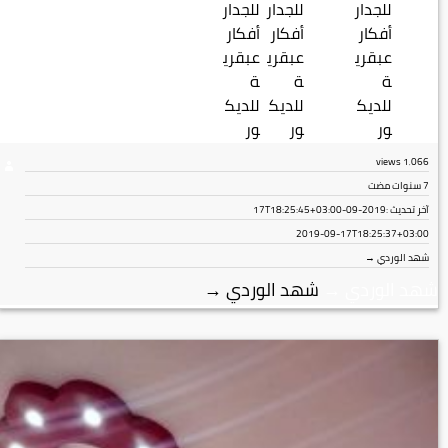
views
1٬066
7 سنوات مضت
آخر تحديث :
2019-09-17T18:25:45+03:00
2019-09-17T18:25:37+03:00
شهد الوردي →
شهد الوردي
→
شهد الوردي
→