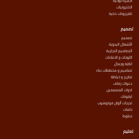
أجهزة لوحية
الكترونيات
تلفزيونات ذكية
تصميم
تصميم
الأشغال اليدوية
التصاميم التجارية
اللوحات و الاعلانات
اناقة وجمال
تصاميم و مخططات بناء
تطريز و خياطة
دعوات زفاف
ادوات المصممين
ايقونات
تدرجات ألوان فوتوشوب
خامات
خطوط
تعليم