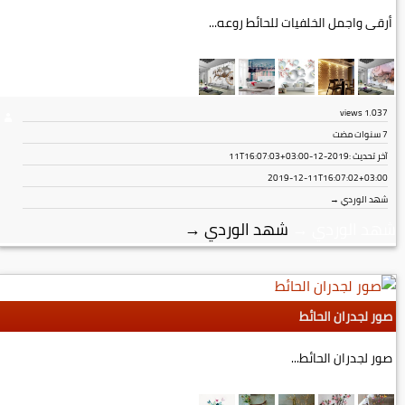
أرقى واجمل الخلفيات للحائط روعه...
views
1٬037
7 سنوات مضت
آخر تحديث :
2019-12-11T16:07:03+03:00
2019-12-11T16:07:02+03:00
شهد الوردي →
شهد الوردي
→
شهد الوردي
→
صور لجدران الحائط
صور لجدران الحائط...