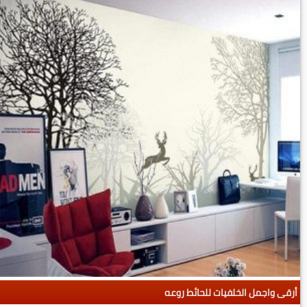
أرقى واجمل الخلفيات للحائط روعه