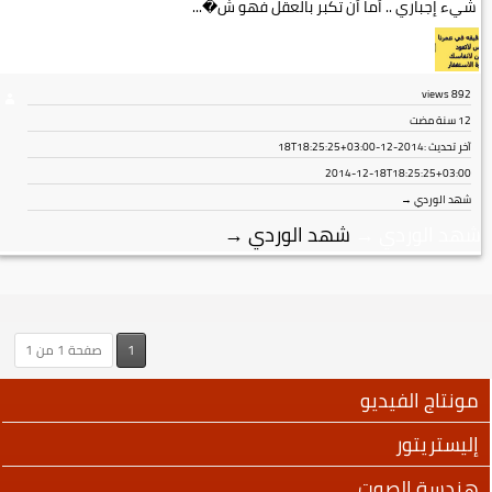
شيء إجباري .. أما أن تكبر بالعقل فهو ش�...
views
892
12 سنة مضت
آخر تحديث :
2014-12-18T18:25:25+03:00
2014-12-18T18:25:25+03:00
شهد الوردي →
شهد الوردي
→
شهد الوردي
→
1
صفحة 1 من 1
مونتاج الفيديو
إليستريتور
هندسة الصوت