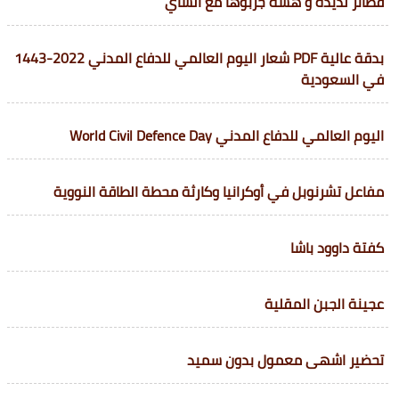
فطائر لذيذة و هشة جربوها مع الشاي
بدقة عالية PDF شعار اليوم العالمي للدفاع المدني 2022-1443
في السعودية
اليوم العالمي للدفاع المدني World Civil Defence Day
مفاعل تشرنوبل في أوكرانيا وكارثة محطة الطاقة النووية
كفتة داوود باشا
عجينة الجبن المقلية
تحضير اشهى معمول بدون سميد