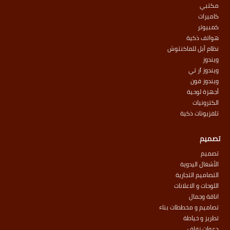
مكتبي
كاميرات
كمبيوتر
هواتف ذكية
نظام أبل للماكنتوش
ويندوز
ويندوز آر تي
ويندوز فون
أجهزة لوحية
الكترونيات
تلفزيونات ذكية
تصميم
تصميم
الأشغال اليدوية
التصاميم التجارية
اللوحات و الاعلانات
اناقة وجمال
تصاميم و مخططات بناء
تطريز و خياطة
دعوات زفاف