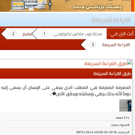
القراءة السريعة
أنت الان في :
مجلة توب ماكس تكنولوجي
تعليم
القراءة السريعة
طرق القراءة السريعة
المعرفة المعرفة هيَ المطلب الذي ينبغي على الإنسان أن يسعى إليه
دوماً لأنّه بذلك يرتقي بإنسانيّته ويحقّق الأص�...
views
514
8 سنوات مضت
آخر تحديث :
2018-05-08T22:29:42+03:00