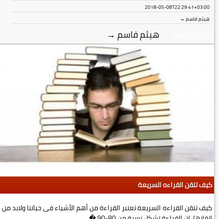
2018-05-08T22:29:41+03:00
هيثم قاسم →
هيثم قاسم
→
هيثم قاسم
→
كيف تتقن القراءه السريعة
كيف تتقن القراءه السريعة تعتبر القراءة من أهم الأشياء فى حياتنا ولابد من
إتقانها، إن القراءة تشكل نسبة من 80-90 �...