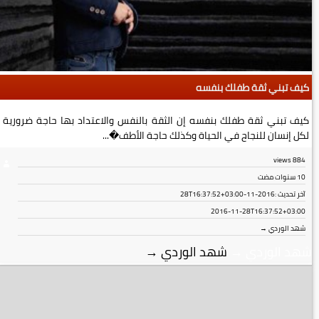
كيف تبني ثقة طفلك بنفسه
كيف تبني ثقة طفلك بنفسه إن الثقة بالنفس والاعتداد بها حاجة ضرورية
لكل إنسان للنجاح في الحياة وكذلك حاجة الأطف�...
views
884
10 سنوات مضت
آخر تحديث :
2016-11-28T16:37:52+03:00
2016-11-28T16:37:52+03:00
شهد الوردي →
شهد الوردي
→
شهد الوردي
→