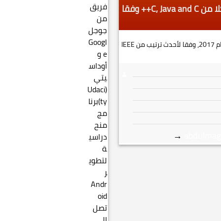
تصدرت Python أعلى القائمة على كلا من C, Java and C++ وفقا
تصدرت بيثون الصدارة كلغة البرمجة العليا لعام 2017، وفقا لأحدث ترتيب من IEEE
→
abdulmag