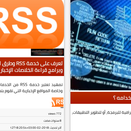
تعرف على خد
وبرامج قراءة الخلاصات الإخبار
تمهيد تعتبر خدم
وخاصة المواقع الإخبارية التي تقوم بتحد
افية للبرمجة, أو لتطوير التطبيقات,
views
772
8 سنوات مضت
آخر تحديث :
2018-02-12T18:20:54+03:00