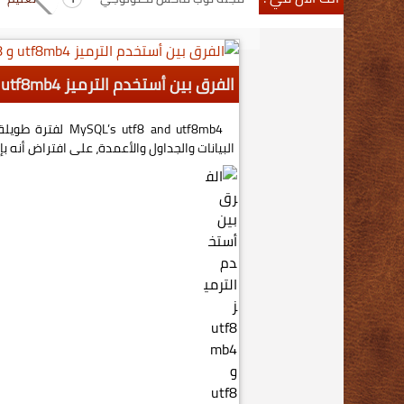
الفرق بين أستخدم الترميز utf8mb4 و utf8 ل قواعد البيانات
البيانات والجداول والأعمدة، على افتراض أنه بإس