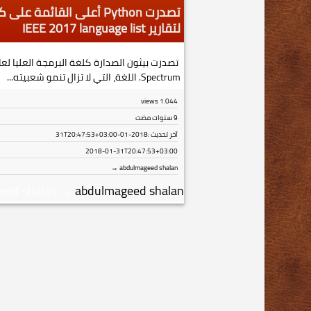
لتقارير IEEE 2017 language list
Spectrum. اللغة، التي لا تزال تنمو شعبيته...
views
1٬044
9 سنوات مضت
آخر تحديث :
2018-01-31T20:47:53+03:00
2018-01-31T20:47:53+03:00
abdulmageed shalan →
eed shalan
→
abdulmageed shalan