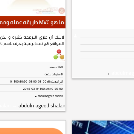
ما هو MVC طريقه عمله ومميزاته Model – View – Controller
لاشك أن طرق البرمجة كثيرة و لكن
المواقع هو نمط برمجة يعرف باسم MVC وهو اختصار...
views
768
→
abdulmag
8 سنوات مضت
آخر تحديث :
2018-03-01T00:50:20+03:00
2018-03-01T00:49:19+03:00
abdulmageed shalan →
halan
→
abdulmageed shalan