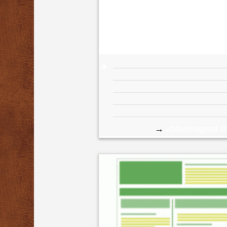
→
abdulmageed s