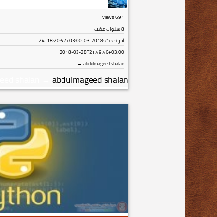
views
691
8 سنوات مضت
آخر تحديث :
2018-03-24T18:20:52+03:00
2018-02-28T21:49:46+03:00
abdulmageed shalan →
eed shalan
→
abdulmageed shalan