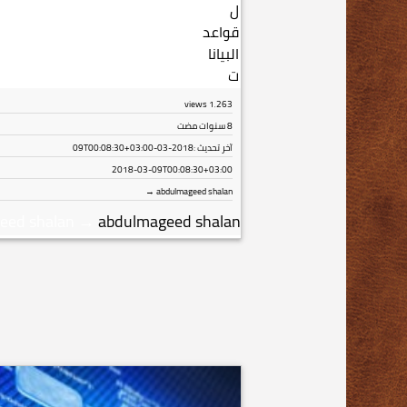
views
1٬263
8 سنوات مضت
آخر تحديث :
2018-03-09T00:08:30+03:00
2018-03-09T00:08:30+03:00
abdulmageed shalan →
eed shalan
→
abdulmageed shalan