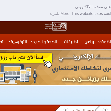
لى موقعنا الالكتروني
This website uses cook
More للمزيد
نظمة
برامج
تطبيقات
الصحة و الطب
الترفيهية
تص
تصميم المواقع