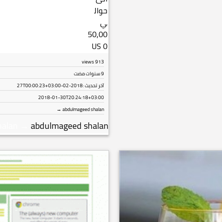
views
913
9 سنوات مضت
آخر تحديث :
2018-02-27T00:00:23+03:00
2018-01-30T20:24:18+03:00
abdulmageed shalan →
halan
→
abdulmageed shalan