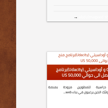
→
abdulmageed s
تكوين فريق من جوجل Google و أوداسيتي (Udacity)برنامج
50،00 منحة دراسية للمطورين مزودة بمنصة