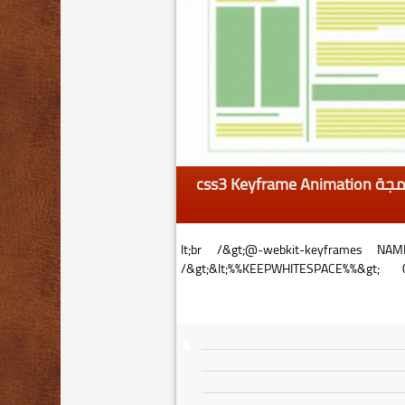
بناء التأثيرات المتحركة في برمجة css3 Keyframe Animation
[css]&lt;br /&gt;@-webkit-keyframes N
/&gt;&lt;%%KEEPWHITESPACE%%&gt
/&gt;&