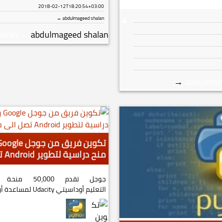
2018-02-12T18:20:54+03:00
abdulmageed shalan →
halan
→
abdulmageed shalan
→
abdulmag
منح دراسية لتطوير Android تصل الى حوالي 50,000 US
جوجل تقدم 0
التعليم أوداسيتي Udacity لمساعدة أولئك الذين يرغبون في بناء web...