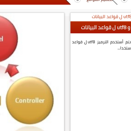
MySQL’s utf8 and utf8mb4 لفترة طويلة،تم أستخدم الترميز utf8 ل قواعد
تخدا...