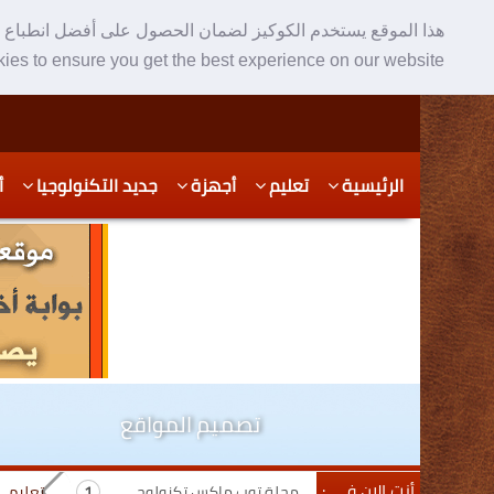
هذا الموقع يستخدم الكوكيز لضمان الحصول على أفضل انطباع ع
ies to ensure you get the best experience on our website
Skip
Skip
الرئيسية
تعليم
أجهزة
جديد التكنولوجيا
أ
to
to
secondary
content
content
تصميم المواقع
أنت الان في :
مجلة توب ماكس تكنولوجي
تعليم