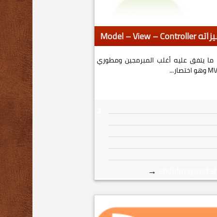
 ما يتفق عليه أغلب المبرمجين ومطوري
→
abdulmageed s