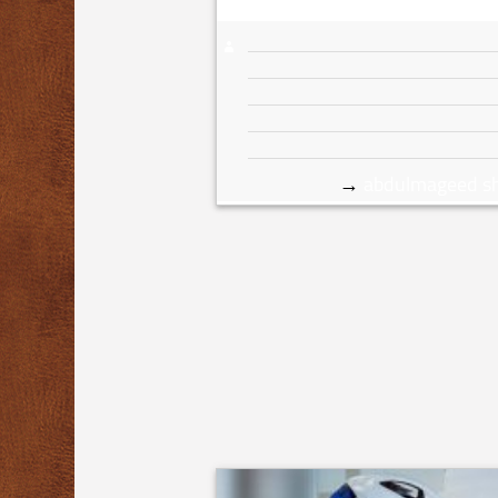
→
abdulmageed s