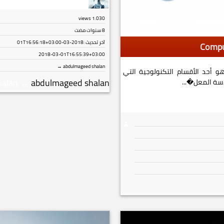
views
1٬030
8 سنوات مضت
آخر تحديث :
2018-03-01T16:56:18+03:00
2018-03-01T16:55:39+03:00
abdulmageed shalan →
سة الحواسيب Computer Enginnering هو أحد الأقسام التكنولوجية التي
halan
→
abdulmageed shalan
سة المعل�...