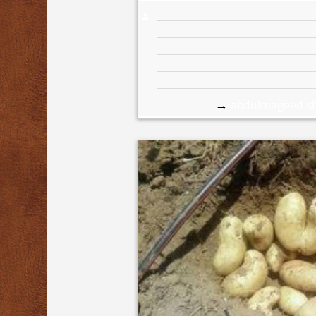
→
abdulmageed s