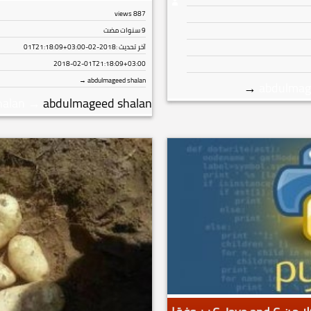
views
887
9 سنوات مضت
آخر تحديث :
2018-02-01T21:18:09+03:00
2018-02-01T21:18:09+03:00
abdulmageed shalan →
→
abdulmag
halan
→
abdulmageed shalan