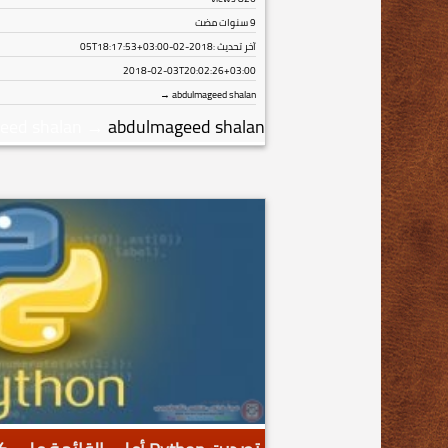
9 سنوات مضت
آخر تحديث :
2018-02-05T18:17:53+03:00
2018-02-03T20:02:26+03:00
abdulmageed shalan →
eed shalan
→
abdulmageed shalan