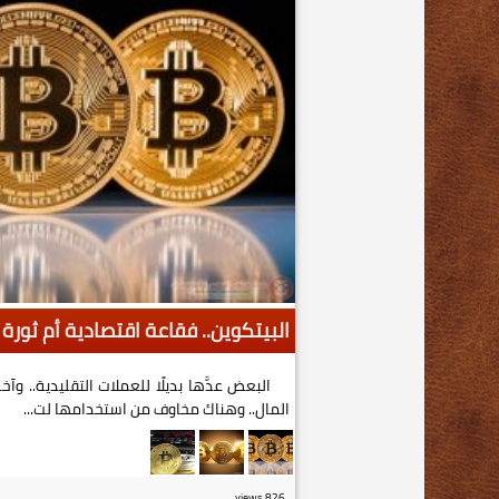
البيتكوين.. فقاعة اقتصادية أم ثورة
البعض عدَّها بديلًا للعملات التقليدية.. 
المال.. وهناك مخاوف من استخدامها لت...
views
826