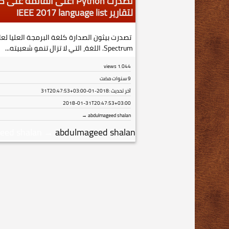
لتقارير IEEE 2017 language list
Spectrum. اللغة، التي لا تزال تنمو شعبيته...
views
1٬044
9 سنوات مضت
آخر تحديث :
2018-01-31T20:47:53+03:00
2018-01-31T20:47:53+03:00
abdulmageed shalan →
eed shalan
→
abdulmageed shalan