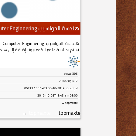
هندسة الحواسيب Computer Enginnering
هند
تهتم بدراسة علوم الكومبيوتر إضافة إلى هند
views
396
7 سنوات مضت
آخر تحديث :
2019-10-05T13:43:11+03:00
2019-10-05T13:43:11+03:00
topmaxte →
→
topmaxte
→
topmaxte