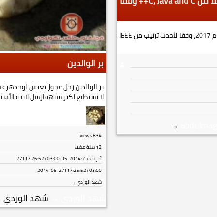
تصدرت Python أعلى القائمة على كلا من C, Java and C++ وفقا
تصدرت بيثون الصدارة كلغة البرمجة العليا لعام 2017، وفقا لأحدث ترتيب من IEEE
بر الوالدين
بر الوالدين رجل عجوز يعيش لوحدهرغ
لا يستطيع لكبر سنهفارسل لابنه الأسير
→
abdulmag
views
834
12 سنة مضت
آخر تحديث :
2014-05-27T17:26:52+03:00
2014-05-27T17:26:52+03:00
شهد الوردي →
شهد الوردي
→
شهد الوردي
→