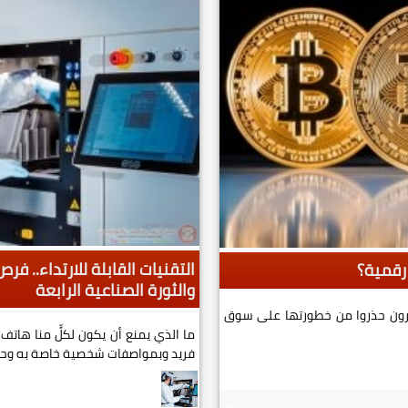
التقنيات القابلة للارتداء.. فرص
 رقمية؟
والثورة الصناعية الرابعة
وآخرون حذروا من خطورتها على سوق
ما الذي يمنع أن يكون لكلٍّ منا هات
فريد وبمواصفات شخصية خاصة به وحده