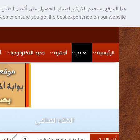
هذا الموقع يستخدم الكوكيز لضمان الحصول على أفضل انطباع ع
ies to ensure you get the best experience on our website
Skip
Skip
الرئيسية
تعليم
أجهزة
جديد التكنولوجيا
أ
to
to
secondary
content
content
الذكاء الصناعي
أنت الان في :
مجلة توب ماكس تكنولوجي
تعليم