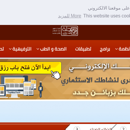
لى موقعنا الالكتروني
This website uses cook
More للمزيد
نظمة
برامج
تطبيقات
الصحة و الطب
الترفيهية
تص
الذكاء الصناعي