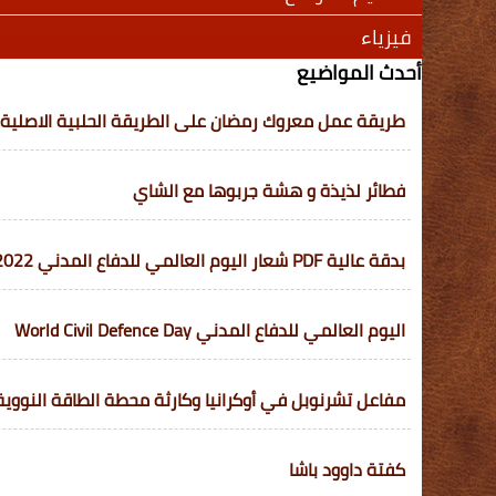
فيزياء
أحدث المواضيع
طريقة عمل معروك رمضان على الطريقة الحلبية الاصلية
فطائر لذيذة و هشة جربوها مع الشاي
بدقة عالية PDF شعار اليوم العالمي للدفاع المدني 2022-1443 في السعودية
اليوم العالمي للدفاع المدني World Civil Defence Day
مفاعل تشرنوبل في أوكرانيا وكارثة محطة الطاقة النووية
كفتة داوود باشا