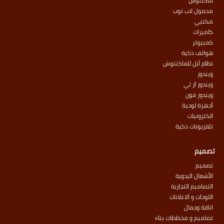
ماكنتوش
محمول لاب توب
مكتبي
كاميرات
كمبيوتر
هواتف ذكية
نظام أبل للماكنتوش
ويندوز
ويندوز آر تي
ويندوز فون
أجهزة لوحية
الكترونيات
تلفزيونات ذكية
تصميم
تصميم
الأشغال اليدوية
التصاميم التجارية
اللوحات و الاعلانات
اناقة وجمال
تصاميم و مخططات بناء