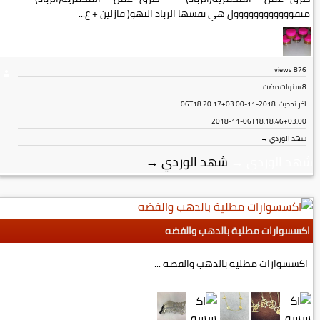
منقوووووووووووول هي نفسها الزباد الىهو( فازلين + ع...
views
876
8 سنوات مضت
آخر تحديث :
2018-11-06T18:20:17+03:00
2018-11-06T18:18:46+03:00
شهد الوردي →
شهد الوردي
→
شهد الوردي
→
اكسسوارات مطلية بالدهب والفضه
اكسسوارات مطلية بالدهب والفضه ...