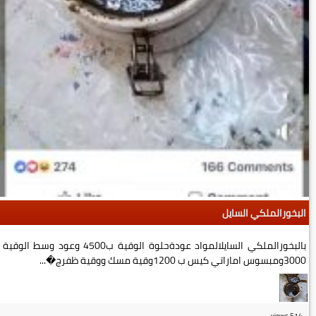
البخورالملكي السايل
بالبخورالملكي السايلالمواد عودةحلوة الوقية ب4500 وعود وسط الوقية
3000ومبسوس اماراتي كيس ب 1200وقية مسك ووقية ظفرج�...
views
514