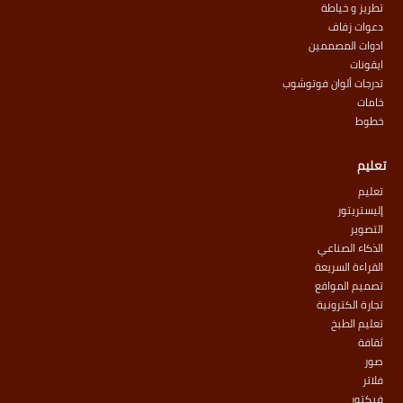
تطريز و خياطة
دعوات زفاف
ادوات المصممين
ايقونات
تدرجات ألوان فوتوشوب
خامات
خطوط
تعليم
تعليم
إليستريتور
التصوير
الذكاء الصناعي
القراءة السريعة
تصميم المواقع
تجارة الكترونية
تعليم الطبخ
ثقافة
صور
فلاتر
فيكتور