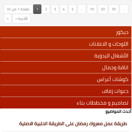
...
30
20
10
...
5
4
3
2
1
صفحة 1 من 32
الأخيرة »
»
ديكور
اللوحات و الاعلانات
الأشغال اليدوية
اناقة وجمال
كوشات أعراس
دعوات زفاف
تصاميم و مخططات بناء
أحدث المواضيع
طريقة عمل معروك رمضان على الطريقة الحلبية الاصلية