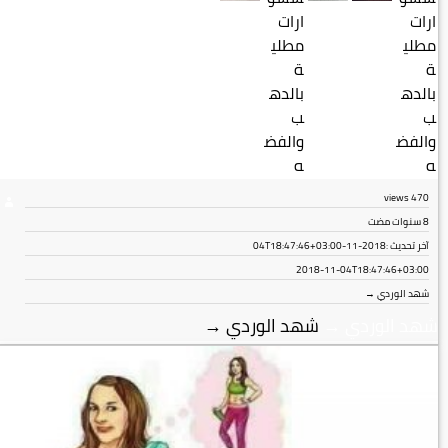
views
470
8 سنوات مضت
آخر تحديث :
2018-11-04T18:47:46+03:00
2018-11-04T18:47:46+03:00
شهد الوردي →
شهد الوردي
→
شهد الوردي
→