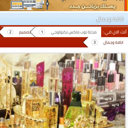
اناقة وجمال
أنت الان في :
مجلة توب ماكس تكنولوجي
تصميم
اناقة وجمال