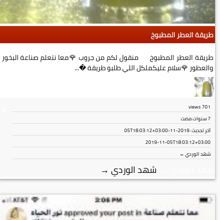
طريقة العطر المطبوخ
طريقة العطر المطبوخ منقول لكم من جروب 🌹معا نتعلم صناعة البخور
والعطور 🌹سلام عليكملكل اللي طلبو طريقة �...
views
701
7 سنوات مضت
آخر تحديث :
2019-11-05T18:03:12+03:00
2019-11-05T18:03:12+03:00
شهد الوردي →
شهد الوردي
→
شهد الوردي
→