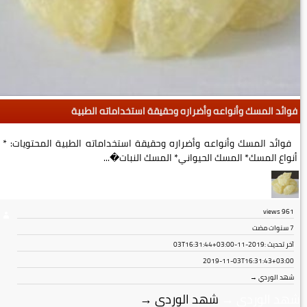
فوائد المسك وأنواعه وأضراره وحقيقة استخداماته الطبية
فوائد المسك وأنواعه وأضراره وحقيقة استخداماته الطبية المحتويات: *
أنواع المسك* المسك الحيواني* المسك النبات�...
views
961
7 سنوات مضت
آخر تحديث :
2019-11-03T16:31:44+03:00
2019-11-03T16:31:43+03:00
شهد الوردي →
شهد الوردي
→
شهد الوردي
→