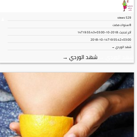
views
529
8 سنوات مضت
آخر تحديث :
2018-10-14T19:55:43+03:00
2018-10-14T19:55:42+03:00
شهد الوردي →
شهد الوردي
→
شهد الوردي
→