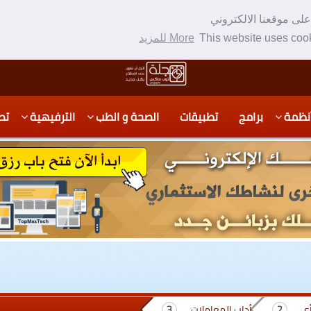
لى موقعنا الالكتروني
This website uses cook
More للمزيد
نظمة
برامج
تطبيقات
الصحة و الطب
الترفيهية
تص
أي
أداب المعاملات