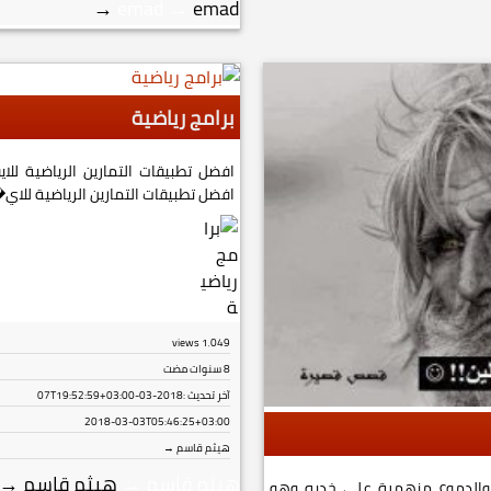
→
emad
→
emad
برامج رياضية
افضل تطبيقات التمارين الرياضية لل
افضل تطبيقات التمارين الرياضية للاي�.
views
1٬049
8 سنوات مضت
آخر تحديث :
2018-03-07T19:52:59+03:00
2018-03-03T05:46:25+03:00
هيثم قاسم →
هيثم قاسم
→
هيثم قاسم
→
والدموع منهمرة على خديه وهو