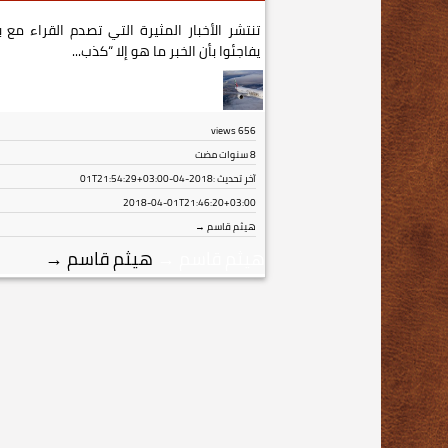
تنتشر الأخبار المثيرة التي تصدم القراء مع ب
يفاجئوا بأن الخبر ما هو إلا “كذب...
views
656
8 سنوات مضت
آخر تحديث :
2018-04-01T21:54:29+03:00
2018-04-01T21:46:20+03:00
هيثم قاسم →
هيثم قاسم
→
هيثم قاسم
→