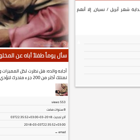
داية شهر أبريل / نسيان، إلا أنهم
سأل يوماً طفلاً أباه عن المخل
أجابه والده: هل نظرت لكل المميزات و
تمتلك أكثر من 200 جزء متحرك لتؤدي كل م...
views
553
8 سنوات مضت
آخر تحديث :
2018-03-03T22:35:52+03:00
2018-03-03T22:35:52+03:00
emad →