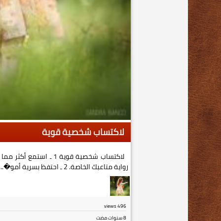
لاكتساب شخصية قوية
لاكتساب شخصية قوية 1 ـ ا
رواية متاعبك الخاصة. 2 ـ احتفظ بسرية أمو�...
views
496
8 سنوات مضت