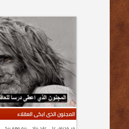
المجنون الذى ابكى العقلاء
مر مجنون على عابد يناجي ربه وهو يبكي 