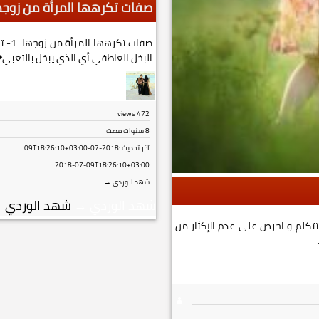
صفات تكرهها المرأة من زوج
صفات 
البخل العاطفي أي الذي يبخل بالتعبي�
views
472
8 سنوات مضت
آخر تحديث :
2018-07-09T18:26:10+03:00
2018-07-09T18:26:10+03:00
شهد الوردي →
شهد الوردي
→
شهد الوردي
→
ستمع أكثر مما تتكلم و احرص على عدم الإكثار من