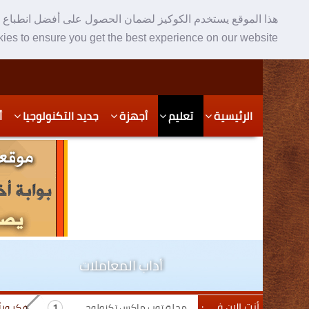
هذا الموقع يستخدم الكوكيز لضمان الحصول على أفضل انطباع ع
ies to ensure you get the best experience on our website
Skip
Skip
الرئيسية
تعليم
أجهزة
جديد التكنولوجيا
أ
to
to
secondary
content
content
أداب المعاملات
أنت الان في :
مجلة توب ماكس تكنولوجي
فكر ور