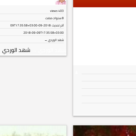
views
403
8 سنوات مضت
آخر تحديث :
2018-09-09T17:35:58+03:00
2018-09-09T17:35:58+03:00
شهد الوردي →
شهد الوردي
→
شهد الوردي
→