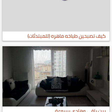
كيف تصبحين طباخه ماهره (للمبتدئات)
بيت راقي وهادي رررروعة