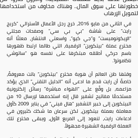
خطورتها على سوق المال.. وهناك مخاوف من استخدامها
لتمويل الإرهاب
في الثاني من مايو 2016، خرج رجل الأعمال الأسترالي “كريج
رايت” على شاشة “بي بي سي” وصفحات مجلتي
“الإيكونوميست” و”جي كيو”، واسعتي الانتشار، معلنًا أنه
مخترع عملة “بيتكوين” الرقمية، التي طالما ارتبط ظهورها
باسم حركي أطلقه مبتكرها على نفسه هو “ساتوشي
ناكاموتو”.
وقتها ظن العالم أن هوية مخترع “بيتكوين” باتت معروفةً،
خاصةً أن رايت قدم ما ادعى أنه “الدليل التقني” الذي يؤكد
مزاعمه، بل وقَّع على “الهواء مباشرة” رسائل إلكترونية
مستخدمًا مفاتيح تشفير قال إنه استخدمها لإرسال 10 من
البيتكوين إلى خبير التشفير “هال فيني” في يناير 2009 كأول
معاملة بعملة بيتكوين، لكن سرعان ما شكك كثيرون في
ادعاءات رايت، لنعود إلى المربع الأول، ويبقى مخترع تلك
العملة الرقمية الشهيرة مجهولاً.