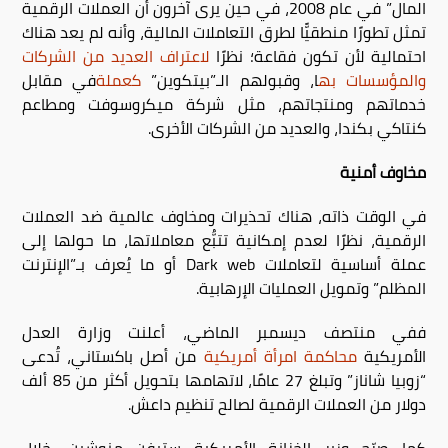
المال” في عام 2008، في حين يرى آخرون أن العملات الرقمية
تمثل تطورًا منطقيًّا لطرق التعاملات المالية، وأنه لم يعد هناك
احتمالية لأن تكون فقاعة؛ نظرًا
لاعتراف العديد من الشركات
والمؤسسات به
ا، وقبولهم الـ”بيتكوين”
كعملة
في مقابل
خدماتهم ومنتجاتهم، مثل شركة ميكروسوفت ومطاعم
كنتاكي بكندا، والعديد من الشركات الأخرى.
مخاوف أمنية
في الوقت ذاته، هناك تحذيرات ومخاوف عالمية ضد العملات
الرقمية، نظرًا لعدم إمكانية تتبُّع معاملاتها، ما حولها إلى
عملة أساسية لتعاملات
Dark web
أو ما يُعرف بـ”الإنترنت
المظلم” وتمويل العمليات الإرهابية.
ففي منتصف ديسمبر الماضي، أعلنت وزارة العدل
الأمريكية
محاكمة امرأة أمريكية
من أصل باكستاني، تُدعى
“زوبيا شاناز” وتبلغ 27 عامًا، لاتهامها بتحويل أكثر من 85 ألف
دولار من العملات الرقمية لصالح تنظيم داعش.