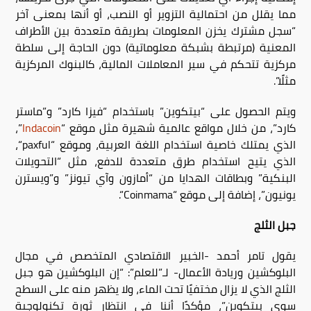
مما يقلل من احتمالية التزوير أو النصب، أو أنها بمعنى آخر
“سجل مشترك يخزن المعلومات بطريقة متعددة بين الأطراف
المعنية (مرتبطة بشبكة معلوماتية) دون الحاجة إلى سلطة
مركزية تتحكم في سير المعاملات المالية، كالبنوك المركزية
مثلًا”.
ويتم الحصول على “بيتكوين” باستخدام “فيزا كارد” و”ماستر
كارد”، من خلال مواقع عالمية شهيرة مثل موقع “
Indacoin
”،
الذي يمتلك خاصية استخدام اللغة العربية، وموقع “
paxful
“،
الذي يتيح استخدام طرق متعددة للدفع، مثل “التحويلات
البنكية” وبطاقات الهدايا من “أمازون وآي تيونز” و”ويسترن
يونيون”، إضافة إلى موقع “
Coinmama
“.
جبل الثلج
يقول تامر أحمد -الخبير الاقتصادي المتخصص في مجال
البلوكشين وريادة الأعمال- لـ”للعلم”: “إن البلوكشين هو جبل
الثلج الذي لا يزال مختفيًا تحت الماء، ولا يظهر منه على السطح
سوى بيتكوين”، مؤكدًا أننا في انتظار ثورة تكنولوجية