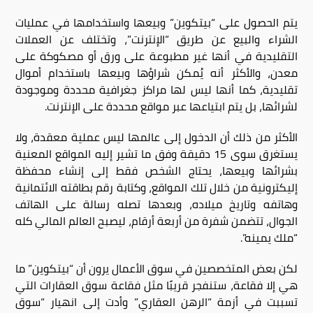
يتم الحصول على “بيتكوين” وبيعها واستخدامها في عمليات
الشراء والبيع عن طريق “الإنترنت”، وتختلف عن العملات
التقليدية في أنها غير مطبوعة على ورق أو مصكوكة على
معدن، والأكثر أنه يُمكن شراؤها وبيعها باستخدام أموال
تقليدية، كما أنها ليس لها مراكز جغرافية محددة وموجودة
لشرائها، بل يتم ابتياعها عبر مواقع محددة على الإنترنت.
الأكثر من ذلك أن الدخول إلى عالمها ليس عملية معقدة، ولا
يستغرق سوى 15 دقيقة وفق ما تشير إليه المواقع المعنية
بشرائها وبيعها، يحتاج الشخص فقط إلى إنشاء محفظة
إليكترونية من خلال تلك المواقع، وكتابة رقم بطاقته الائتمانية
وهاتفه وتاريخ ميلاده، وبعدها تصله رسالة على الهاتف
الجوال، تتضمن شفرة من أربعة أرقام، ليصبح العالم المالي كله
“ملك يمينه”.
لكن بعض المتخصصين في سوق الأعمال يرون أن “بيتكوين” ما
هي إلا فقاعة، ستنفجر قريبًا مثل فقاعة سوق العقارات التي
تسببت في أزمة “الرهن العقاري” وأدت إلى انهيار “سوق