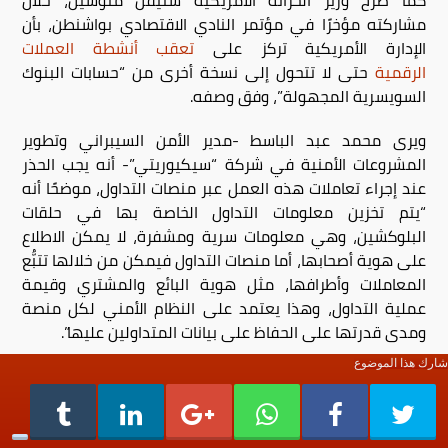
كما صرّح وزير الخزانة الأمريكية ستيفن منوشين، خلال
مشاركته مؤخرًا في مؤتمر النادي الاقتصادي بواشنطن، بأن
الإدارة الأمريكية تركز على
تعقب أنشطة العملات
الرقمية
حتى لا تتحول إلى نسخة أخرى من “حسابات البنوك
السويسرية المجهولة”، وفق وصفه.
ويرى محمد عبد الباسط -مدير الأمن السيبراني وتطوير
المشروعات الأمنية في شركة “سيكيوريتي”- أنه يجب الحذر
عند إجراء تعاملات هذه العمل عبر منصات التداول، موضحًا أنه
“يتم تخزين معلومات التداول الخاصة بها في حلقات
البلوكشين، وهي معلومات سرية ومشفرة، لا يمكن الاطلاع
على هوية أصحابها، أما منصات التداول فيمكن من خلالها تتبُّع
المعاملات وأطرافها، مثل هوية البائع والمشتري وقيمة
عملية التداول، وهذا يعتمد على النظام الأمني لكل منصة
ومدى قدرتها على الحفاظ على بيانات المتداولين عليها”.
شارك هذا الموضوع