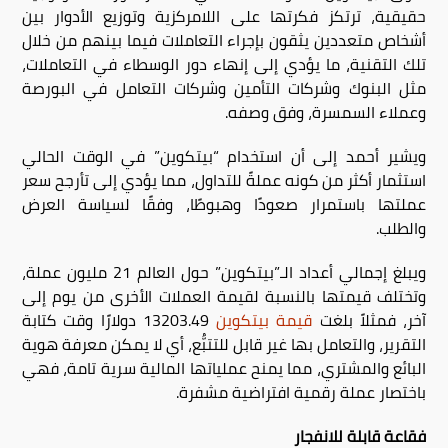
حقيقية، ترتكز فكرتها على اللامركزية وتوزيع الأدوار بين
أشخاص متعددين يثقون بإجراء التعاملات فيما بينهم من خلال
تلك التقنية، ما يؤدي إلى إنهاء دور الوسطاء في التعاملات،
مثل البنوك وشركات التأمين وشركات التعامل في البورصة
وعملاء السمسرة، وفق وصفه.
ويشير أحمد إلى أن استخدام “بيتكوين” في الوقت الحالي
استثمار أكثر من كونه عملةً للتداول، مما يؤدي إلى تأرجح سعر
عملتها باستمرار صعودًا وهبوطًا، وفقًا لسياسة العرض
والطلب.
ويبلغ إجمالي أعداد الـ”بيتكوين” حول العالم 21 مليون عملة،
وتختلف قيمتها بالنسبة لقيمة العملات الأخرى من يوم إلى
آخر، فمثلاً بلغت
قيمة بيتكوين
13203.49 دولارًا وقت كتابة
التقرير، والتعامل بها غير قابل للتتبُّع، أي لا يمكن معرفة هوية
البائع والمشتري، مما يمنح عملياتها المالية سرية تامة، فهي
باختصار عملة رقمية افتراضية مشفرة.
فقاعة قابلة للانفجار