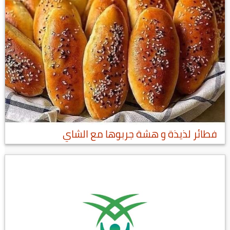
فطائر لذيذة و هشة جربوها مع الشاي