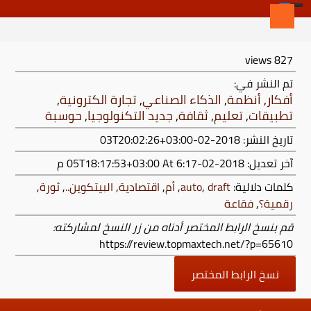
views
827
تم النشر في:
أفكار
,
أنظمة
,
الذكاء الصناعي
,
تجارة الكترونية
,
تطبيقات
,
تعليم
,
ثقافة
,
جديد التكنولوجيا
,
حوسبة
تاريخ النشر: 2018-02-03T20:02:26+03:00
آخر تعديل:
2018-02-05T18:17:53+03:00
At 6:17 م
كلمات دلالية:
draft
,
auto
,
أم
,
اقتصادية
,
البيتكوين..
,
ثورة
,
رقمية؟
,
فقاعة
قم بنسخ الرابط المختصر أدناه من زر النسخ لمشاركته:
https://review.topmaxtech.net/?p=65610
نسخ الرابط المختصر