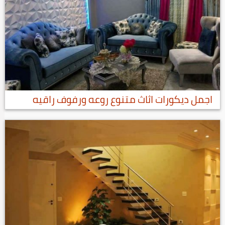
اجمل ديكورات اثاث متنوع روعه ورفوف راقيه