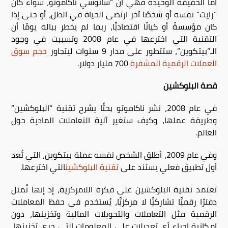
أما الحقيقة الوحيدة فهي أن “ساتوشي ناكاموتو، سواء كان
“رايت” نفسه أو شخصًا آخر ارتضى الحياة في الظل، أو حتى إذا
كان مؤسسةً أو كيانًا اقتصاديًّا، ربما لم يخطر بباله يومًا أن
التقنية التي اخترعها في عام 2008 وتسببت في وجود
الـ”بيتكوين”، ستتطور على مدار 9 سنوات ليتجاوز
حجم سوق
العملات الرقمية المشفرة
700 مليار دولار.
قصة البلوكشين
في عام 2008، نشر ناكاموتو بحثًا يشرح تقنية “البلوكشين”
وطريقة عملها، وكيف ستغير آلية التعاملات المادية حول
العالم.
وفي عام 2009، أطلق الشخص نفسه عملة بيتكوين، التي تُعد
أول تطبيق فعلي يستند على
تقنية البلوكشين
التي اخترعها.
تعتمد تقنية البلوكشين على فكرة اللامركزية، إذ إنها تُمثل
دفترًا رقميًّا تشاركيًّا لا مركزيًّا، يُستخدم في حفظ المعاملات
الرقمية مثل التعاملات والتحويلات المالية وتخزينها، دون
إمكانية إجراء أي تعديلات على المعلومات التي جرى تخزينها،