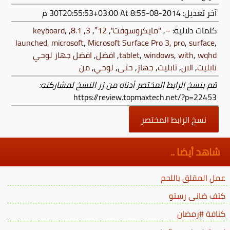
آخر تعديل:
2014-08-30T20:55:53+03:00
At 8:55 م
كلمات دلالية:
–
,
"مايكروسوفت"
,
12″
,
3
,
8.1
,
,
keyboard
launched
,
microsoft
,
Microsoft Surface Pro 3
,
pro
,
surface
,
wqhd
,
with
,
windows
,
tablet
,
افضل
,
افضل جهاز لوحي
تابليت
,
الان
,
تابليت
,
جهاز
,
حتى
,
لوحي
,
من
قم بنسخ الرابط المختصر أدناه من زر النسخ لمشاركته:
https://review.topmaxtech.net/?p=22453
نسخ الرابط المختصر
شاهد أيضا ..
عمل المقلق باللحم
كتف ضانى رستو
كنافة #رمضان