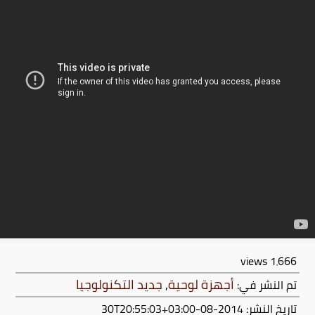
views
1٬666
أجهزة لوحية
,
جديد التكنولوجيا
تم النشر في:
تاريخ النشر: 2014-08-30T20:55:03+03:00