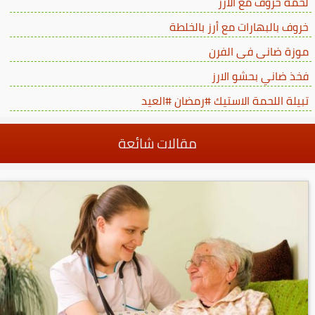
لحمة خروف مع الارز
خروف بالبهارات مع أرز بالخلطة
موزة ضانى فى الفرن
فخذ ضاني بحشو الارز
تبيلة اللحمة الاستيك #رمضان #العيد
مقالات شائعة