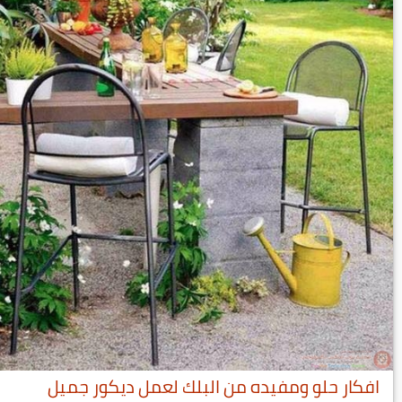
افكار حلو ومفيده من البلك لعمل ديكور جميل