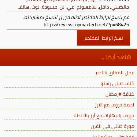
جالكسي
,
داخل
,
سامسونج
,
في
,
لن
,
مسودة
,
نوت
,
هاتف
قم بنسخ الرابط المختصر أدناه من زر النسخ لمشاركته:
https://review.topmaxtech.net/?p=68425
نسخ الرابط المختصر
شاهد أيضا ..
عمل المقلق باللحم
كتف ضانى رستو
كنافة #رمضان
لحمة خروف مع الارز
خروف بالبهارات مع أرز بالخلطة
موزة ضانى فى الفرن
فخذ ضاني بحشو الارز