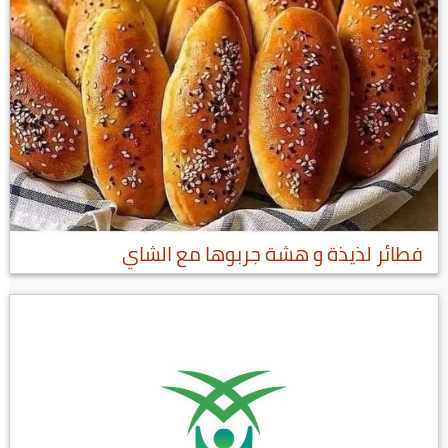
فطائر لذيذة و هشة جربوها مع الشاي