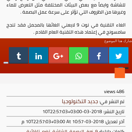
للشاشة وايضاً مع بعض البيئات المختلفة مثل التعرض للماء
وغيرها من الظروف التي تؤثر على سرعة عمل البصمة .
الغاء التقنية في نوت 9 لايعني الغائها بالمجمل فقد تنجح
سامسونج في إعتماد هذه التقنية العام القادم .
شارك هذا الموضوع
views
486
جديد التكنولوجيا
تم النشر في:
تاريخ النشر: 2018-03-10T22:57:03+03:00
آخر تعديل:
2018-03-10T22:57:03+03:00
At 10:57 م
كلمات دلالية:
9
,
kgi:
,
البصمة
,
الشاشة
,
تضع
,
تلقائية
,