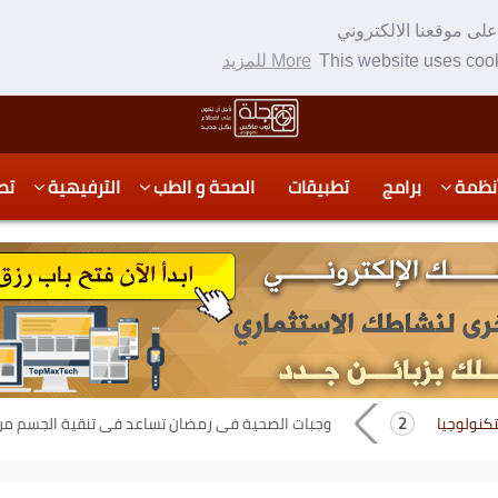
لى موقعنا الالكتروني
This website uses cook
More للمزيد
نظمة
برامج
تطبيقات
الصحة و الطب
الترفيهية
تص
تكنولوجيا
وجبات الصحية فى رمضان تساعد فى تنقية الجسم من ا