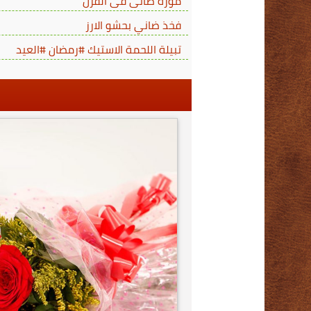
موزة ضانى فى الفرن
فخذ ضاني بحشو الارز
تبيلة اللحمة الاستيك #رمضان #العيد