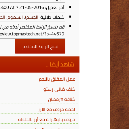
آخر تعديل:
2016-05-12T19:21:42+03:00
At 7:21 م
كلمات دلالية:
الجسم)
,
السموم
,
الص
قم بنسخ الرابط المختصر أدناه من ز
/review.topmaxtech.net/?p=44679
نسخ الرابط المختصر
شاهد أيضا ..
عمل المقلق باللحم
كتف ضانى رستو
كنافة #رمضان
لحمة خروف مع الارز
خروف بالبهارات مع أرز بالخلطة