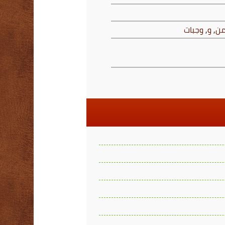
ن
,
و
,
وجبات