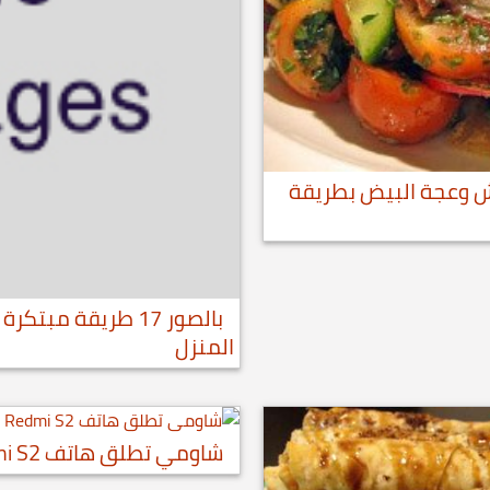
وش وعجة البيض بطريقة
بالصور 17 طريقة م
المنزل
شاومي تطلق هاتف Redmi S2 في السعودية