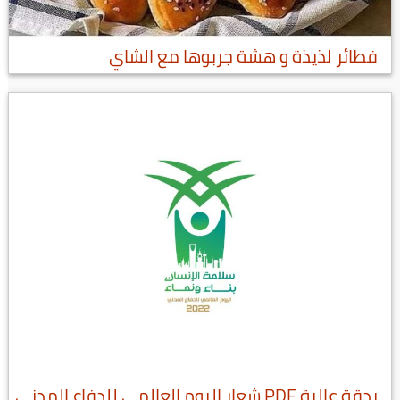
فطائر لذيذة و هشة جربوها مع الشاي
بدقة عالية PDF شعار اليوم العالمي للدفاع المدني