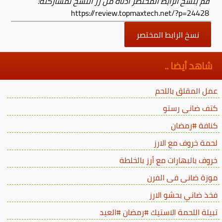
قم بنسخ الرابط المختصر أدناه من زر النسخ لمشاركته:
https://review.topmaxtech.net/?p=24428
نسخ الرابط المختصر
شاهد أيضا ..
عمل المقلق باللحم
كتف ضانى رستو
كنافة #رمضان
لحمة خروف مع الارز
خروف بالبهارات مع أرز بالخلطة
موزة ضانى فى الفرن
فخذ ضاني بحشو الارز
تبيلة اللحمة الاستيك #رمضان #العيد