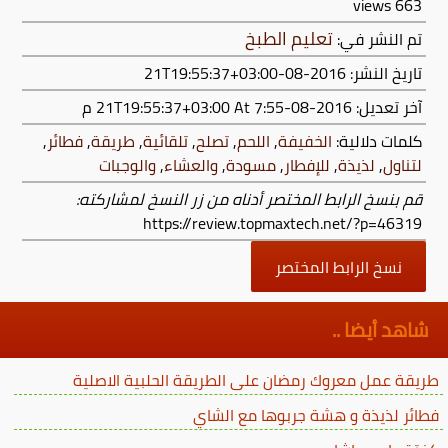
views
663
تعليم الطبخ
تم النشر في:
تاريخ النشر: 2016-08-21T19:55:37+03:00
آخر تعديل:
2016-08-21T19:55:37+03:00
At 7:55 م
كلمات دلالية:
الخفيفة
,
اللحم
,
تصلح
,
تلقائية
,
طريقة
,
فطائر
,
لتناول
,
لذيذة
,
للإفطار
,
مسودة
,
والعشاء
,
والوجبات
قم بنسخ الرابط المختصر أدناه من زر النسخ لمشاركته:
https://review.topmaxtech.net/?p=46319
نسخ الرابط المختصر
شاهد أيضا ..
طريقة عمل معروك رمضان على الطريقة الحلبية الاصلية
فطائر لذيذة و هشة جربوها مع الشاي