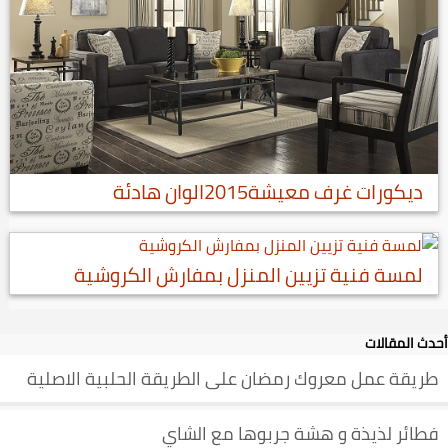
ديكورات غرف معيشة2015الوان هادئة
لمسة فنية تزيين المنزل بمفارش الكروشية
أحدث المقالات
طريقة عمل معروك رمضان على الطريقة الحلبية الاصلية
فطائر لذيذة و هشة جربوها مع الشاي