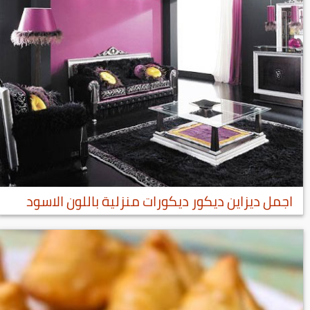
اجمل ديزاين ديكور ديكورات منزلية باللون الاسود