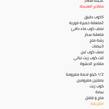
عجينة فطائ
ر
مقادير العجينة:
5كوب دقيق
2ملعقة خميرة فورية
نصف كوب ماء دافئ
ملعقة سكر
رشة ملح
3بيضات
نصف كوب لبن
تلت كوب زيت نباتى
مقادير الحشوة
1/2 كيلو لحمة مفرومة
بصلتين مفرومين
كوب زيت
بيضة
ملح و فلفل
الطريقة: