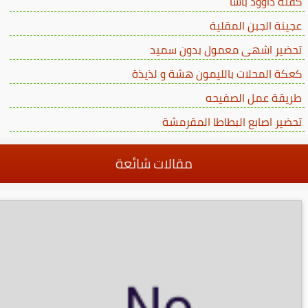
كفتة داوود باشا
عجينة الجبن المقلية
تحضير اشهى معمول بدون سميد
كعكة المحلات بالليمون هشة و لذيذة
طريقة عمل الصفيحه
تحضير اصابع البطاطا المقرمشة
مقالات شائعة