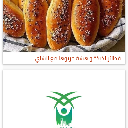
فطائر لذيذة و هشة جربوها مع الشاي