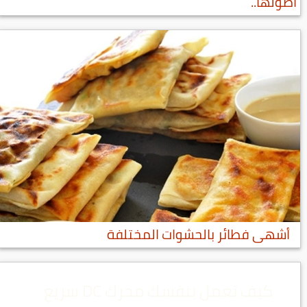
أصولها..
أشهى فطائر بالحشوات المختلفة
كيف تعمل بنفسك محرك DC سريع