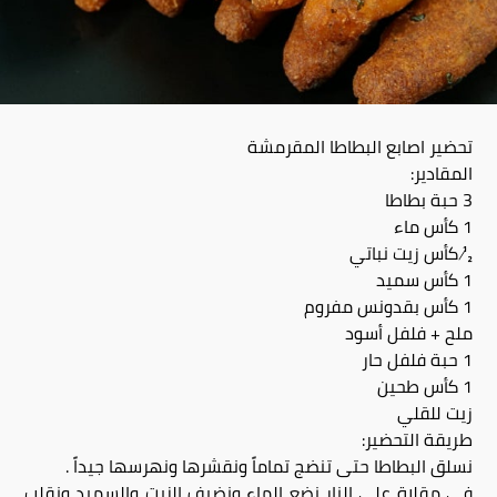
تحضير اصابع البطاطا المقرمشة
المقادير:
3 حبة بطاطا
1 كأس ماء
½ كأس زيت نباتي
1 كأس سميد
1 كأس بقدونس مفروم
ملح + فلفل أسود
1 حبة فلفل حار
1 كأس طحين
زيت للقلي
طريقة التحضير:
نسلق البطاطا حتى تنضج تماماً ونقشرها ونهرسها جيداً .
في مقلاة على النار نضع الماء ونضيف الزيت والسميد ونقلب