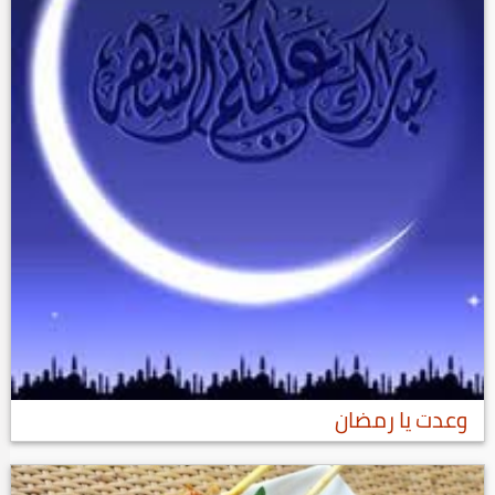
وعدت يا رمضان