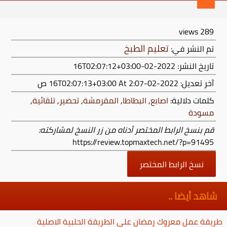
views
289
تعليم الطبخ
تم النشر في:
تاريخ النشر: 2022-02-16T02:07:12+03:00
آخر تعديل:
2022-02-16T02:07:13+03:00
At 2:07 ص
كلمات دلالية:
اصابع
,
البطاطا
,
المقرمشة
,
تحضير
,
تلقائية
,
مسودة
قم بنسخ الرابط المختصر أدناه من زر النسخ لمشاركته:
https://review.topmaxtech.net/?p=91495
نسخ الرابط المختصر
شاهد أيضا ..
طريقة عمل معروك رمضان على الطريقة الحلبية الاصلية