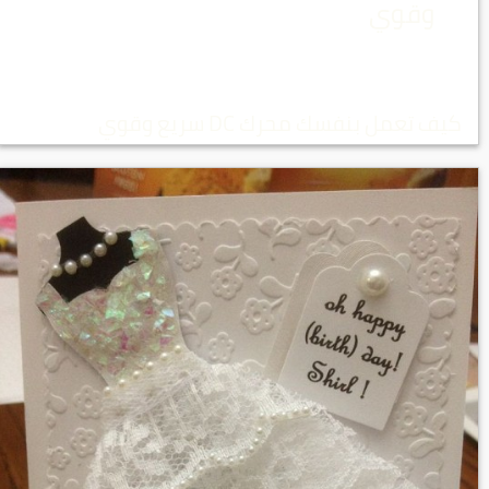
وقوي
كيف تعمل بنفسك محرك DC سريع وقوي