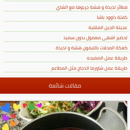
فطائر لذيذة و هشة جربوها مع الشاي
كفتة داوود باشا
عجينة الجبن المقلية
تحضير اشهى معمول بدون سميد
كعكة المحلات بالليمون هشة و لذيذة
طريقة عمل الصفيحه
طريقة عمل شاورما الدجاج مثل المطاعم
مقالات شائعة