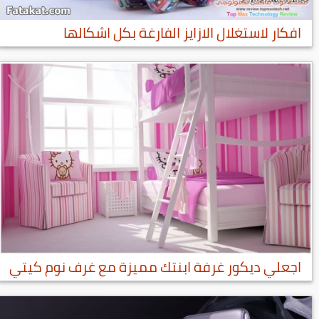
افكار لاستغلال الازايز الفارغة بكل اشكالها
اجعلي ديكور غرفة ابنتك مميزة مع غرف نوم كيتي