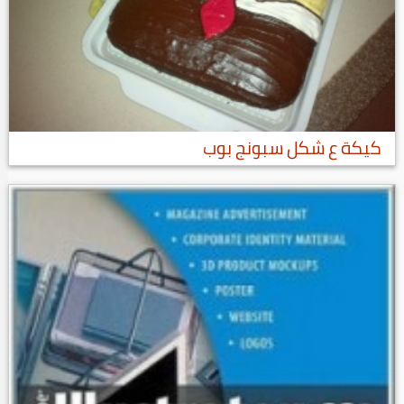
كيكة ع شكل سبونج بوب