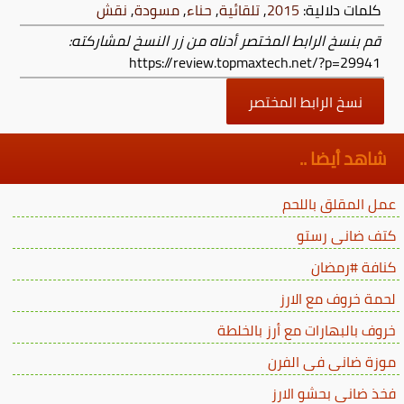
كلمات دلالية:
2015
,
تلقائية
,
حناء
,
مسودة
,
نقش
قم بنسخ الرابط المختصر أدناه من زر النسخ لمشاركته:
https://review.topmaxtech.net/?p=29941
نسخ الرابط المختصر
شاهد أيضا ..
عمل المقلق باللحم
كتف ضانى رستو
كنافة #رمضان
لحمة خروف مع الارز
خروف بالبهارات مع أرز بالخلطة
موزة ضانى فى الفرن
فخذ ضاني بحشو الارز