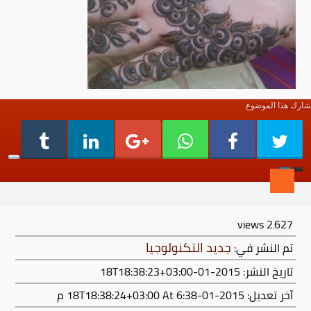
شارك هذا الموضوع
views
2٬627
جديد التكنولوجيا
تم النشر في:
تاريخ النشر: 2015-01-18T18:38:23+03:00
آخر تعديل:
2015-01-18T18:38:24+03:00
At 6:38 م