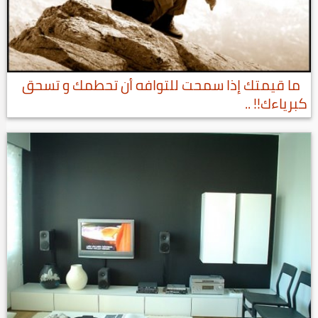
ما قيمتك إذا سمحت للتوافه أن تحطمك و تسحق
كبرياءك!! ..