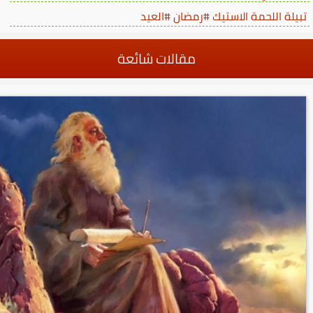
تبيلة اللحمة الاستيك #رمضان #العيد
مقالات شائعة