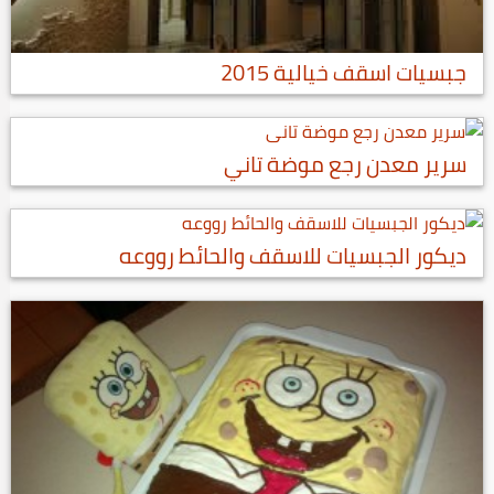
جبسيات اسقف خيالية 2015
سرير معدن رجع موضة تاني
ديكور الجبسيات للاسقف والحائط رووعه