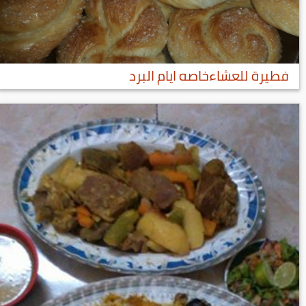
فطيرة للعشاءخاصه ايام البرد