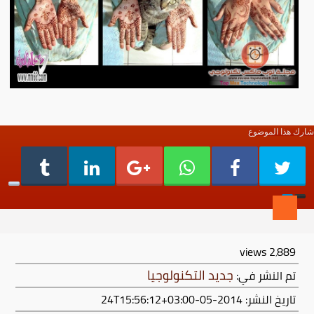
شارك هذا الموضوع
views
2٬889
جديد التكنولوجيا
تم النشر في:
تاريخ النشر: 2014-05-24T15:56:12+03:00