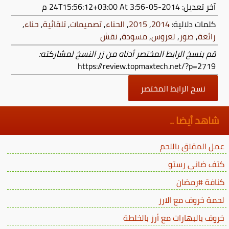
آخر تعديل:
2014-05-24T15:56:12+03:00
At 3:56 م
كلمات دلالية:
2014
,
2015
,
الحناء
,
تصميمات
,
تلقائية
,
حناء
,
رائعة
,
صور
,
لعروس
,
مسودة
,
نقش
قم بنسخ الرابط المختصر أدناه من زر النسخ لمشاركته:
https://review.topmaxtech.net/?p=2719
نسخ الرابط المختصر
شاهد أيضا ..
عمل المقلق باللحم
كتف ضانى رستو
كنافة #رمضان
لحمة خروف مع الارز
خروف بالبهارات مع أرز بالخلطة