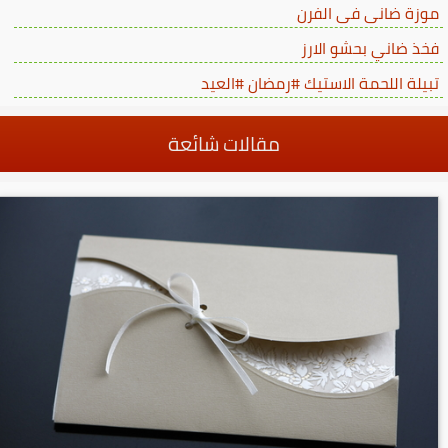
موزة ضانى فى الفرن
فخذ ضاني بحشو الارز
تبيلة اللحمة الاستيك #رمضان #العيد
مقالات شائعة