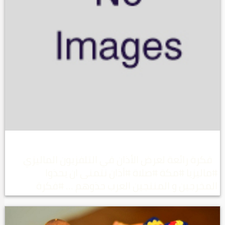
فكرة رائعة لعرض الأذان في التلفزيون الماليزي
#ماليزيا #مكة #صلاة #أذان نتمنى ان يحذوا
المخرجين و المنتجين العرب حذوهم … #فكرة