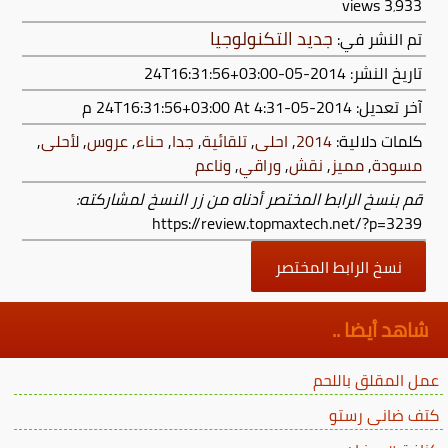
views
3٬933
جديد التكنولوجيا
تم النشر في:
تاريخ النشر: 2014-05-24T16:31:56+03:00
آخر تعديل:
2014-05-24T16:31:56+03:00
At 4:31 م
كلمات دلالية:
2014
,
احلى
,
تلقائية
,
جدا
,
حناء
,
عروس
,
لأحلى
,
مسودة
,
مميز
,
نقش
,
وراقي
,
وناعم
قم بنسخ الرابط المختصر أدناه من زر النسخ لمشاركته:
https://review.topmaxtech.net/?p=3239
نسخ الرابط المختصر
شاهد أيضا ..
عمل المقلق باللحم
كتف ضانى رستو