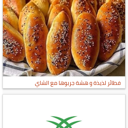
فطائر لذيذة و هشة جربوها مع الشاي