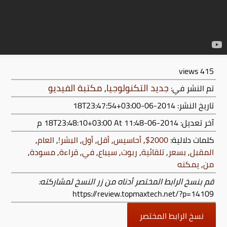
views
415
جديد التكنولوجيا
,
مكتبة الفيديو
تم النشر في:
تاريخ النشر: 2014-06-18T23:47:54+03:00
آخر تعديل:
2014-06-18T23:48:10+03:00
At 11:48 م
كلمات دلالية:
2000$
,
أحاسيس
,
أقل
,
أول
,
البشر!
,
العام
,
المقبل
,
بسعر
,
تلقائية
,
ربوت
,
سيباع
,
في
,
قراءة
,
مسودة
,
من
,
يمكنه
قم بنسخ الرابط المختصر أدناه من زر النسخ لمشاركته:
https://review.topmaxtech.net/?p=14109
نسخ الرابط المختصر