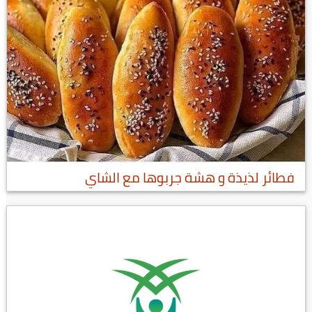
فطائر لذيذة و هشة جربوها مع الشاي