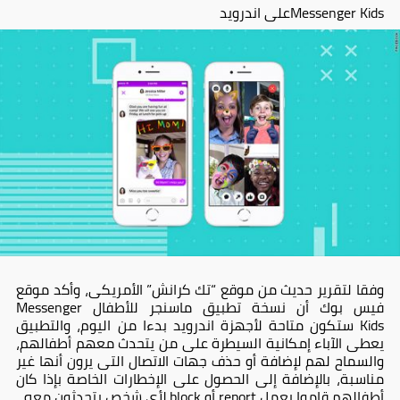
Messenger Kidsعلى اندرويد
وفقا لتقرير حديث من موقع “تك كرانش” الأمريكى، وأكد موقع
فيس بوك أن نسخة تطبيق ماسنجر للأطفال Messenger
Kids ستكون متاحة لأجهزة اندرويد بدءا من اليوم، والتطبيق
يعطى الآباء إمكانية السيطرة على من يتحدث معهم أطفالهم،
والسماح لهم لإضافة أو حذف جهات الاتصال التى يرون أنها غير
مناسبة، بالإضافة إلى الحصول على الإخطارات الخاصة بإذا كان
أطفالهم قاموا بعمل report أو block لأى شخص يتحدثون معه.