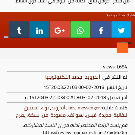
من متجر “جوجل بلاى” بداية من اليوم فى أغلب دول العالم.
شارك هذا الموضوع
views
1٬684
أندرويد
,
جديد التكنولوجيا
تم النشر في:
تاريخ النشر: 2018-02-15T20:03:22+03:00
آخر تعديل:
2018-02-15T20:03:22+03:00
At 8:03 م
كلمات دلالية:
messenger
,
kids
,
أندرويد
,
بوك
,
تطبييق
,
تلقائية
,
جديدة
,
فيس
,
لهواتف
,
مسودة
,
من
,
نسخة
,
يطرح
قم بنسخ الرابط المختصر أدناه من زر النسخ لمشاركته:
https://review.topmaxtech.net/?p=66265