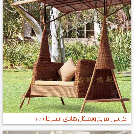
كرسي مريح وبمكان هادي استرخاءءء