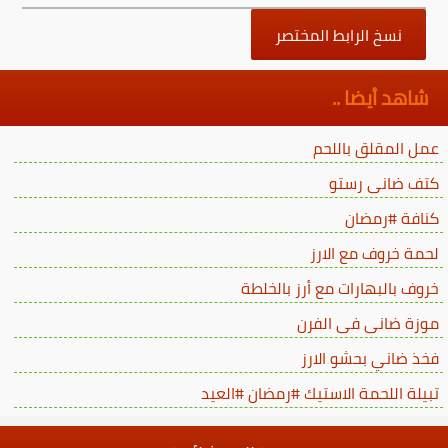
نسخ الرابط المختصر
شاهد أيضا ..
عمل المقلق باللحم
كتف ضانى رستو
كنافة #رمضان
لحمة خروف مع الارز
خروف بالبهارات مع أرز بالخلطة
موزة ضانى فى الفرن
فخذ ضاني بحشو الارز
تبيلة اللحمة الاستيك #رمضان #العيد