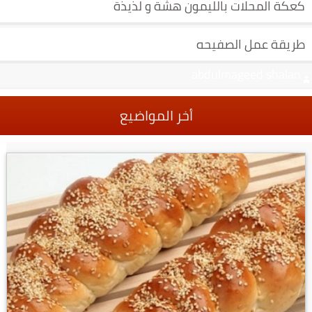
كعكة المحلات بالليمون هشة و لذيذة
طريقة عمل الصفيحه
abdulmageed shalan
أخر المواضيع