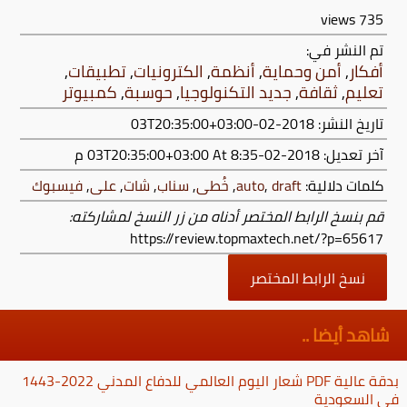
views
735
تم النشر في:
أفكار
,
أمن وحماية
,
أنظمة
,
الكترونيات
,
تطبيقات
,
تعليم
,
ثقافة
,
جديد التكنولوجيا
,
حوسبة
,
كمبيوتر
تاريخ النشر: 2018-02-03T20:35:00+03:00
آخر تعديل:
2018-02-03T20:35:00+03:00
At 8:35 م
كلمات دلالية:
draft
,
auto
,
خُطى
,
سناب
,
شات
,
على
,
فيسبوك
قم بنسخ الرابط المختصر أدناه من زر النسخ لمشاركته:
https://review.topmaxtech.net/?p=65617
نسخ الرابط المختصر
شاهد أيضا ..
بدقة عالية PDF شعار اليوم العالمي للدفاع المدني 2022-1443
في السعودية