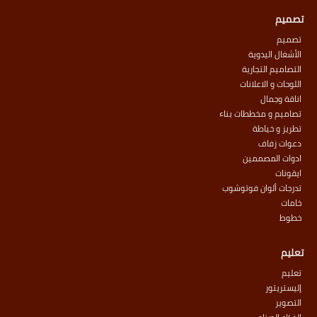
تصميم
تصميم
الأشغال اليدوية
التصاميم التجارية
اللوحات و الاعلانات
اناقة وجمال
تصاميم و مخططات بناء
تطريز و خياطة
دعوات زفاف
ادوات المصممين
ايقونات
تدرجات ألوان فوتوشوب
خامات
خطوط
تعليم
تعليم
إليستريتور
التصوير