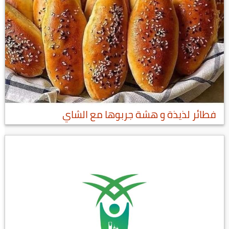
فطائر لذيذة و هشة جربوها مع الشاي