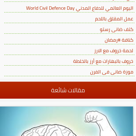
اليوم العالمي للدفاع المدني World Civil Defence Day
عمل المقلق باللحم
كتف ضانى رستو
كنافة #رمضان
لحمة خروف مع الارز
خروف بالبهارات مع أرز بالخلطة
موزة ضانى فى الفرن
مقالات شائعة