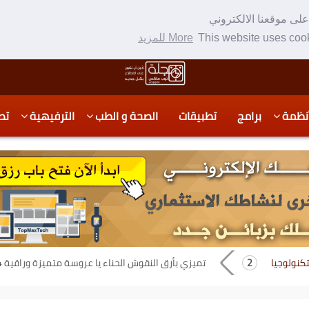
لى موقعنا الالكتروني
This website uses cook
More للمزيد
نظمة
برامج
تطبيقات
الصحة و الطب
الترفيهية
تص
تكنولوجيا
تميزي بأرق النقوش الحناء يا عروسة متميزة وراقية 2014