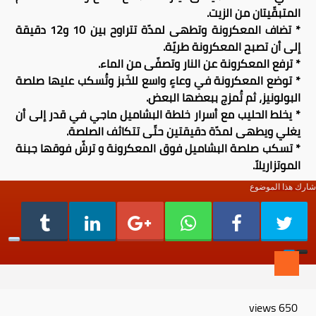
المتبقّيتان من الزيت.
* تضاف المعكرونة وتطهى لمدّة تتراوح بين 10 و12 دقيقة
إلى أن تصبح المعكرونة طريّة.
* ترفع المعكرونة عن النار وتصفّى من الماء.
* توضع المعكرونة في وعاءٍ واسع للخَبز وتُسكب عليها صلصة
البولونيز، ثم تُمزج ببعضها البعض.
* يخلط الحليب مع أسرار خلطة البشاميل ماجي في قدر إلى أن
يغلي ويطهى لمدّة دقيقتين حتّى تتكاثف الصلصة.
* تسكب صلصة البشاميل فوق المعكرونة و ترشّ فوقها جبنة
الموتزاريلاّ.
شارك هذا الموضوع
views
650