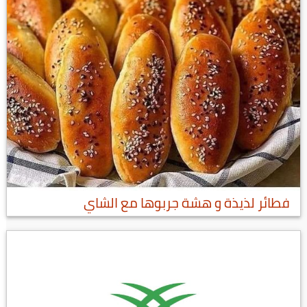
فطائر لذيذة و هشة جربوها مع الشاي