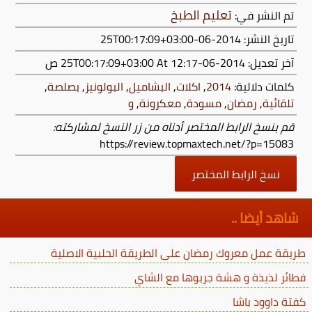
تعليم الطبخ
تم النشر في:
تاريخ النشر: 2014-06-25T00:17:09+03:00
آخر تعديل:
2014-06-25T00:17:09+03:00
At 12:17 ص
كلمات دلالية:
2014
,
اكلات
,
البشاميل
,
البولونيز
,
بصلصة
,
تلقائية
,
رمضان
,
مسودة
,
معكرونة
,
و
قم بنسخ الرابط المختصر أدناه من زر النسخ لمشاركته:
https://review.topmaxtech.net/?p=15083
نسخ الرابط المختصر
شاهد أيضا ..
طريقة عمل معروك رمضان على الطريقة الحلبية الاصلية
فطائر لذيذة و هشة جربوها مع الشاي
كفتة داوود باشا