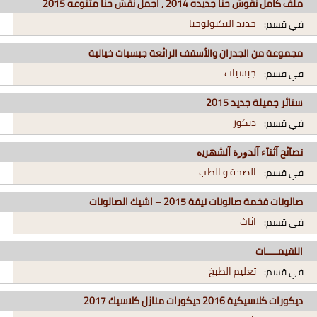
ملف كامل نقوش حنا جديده 2014 , اجمل نقش حنا متنوعه 2015
جديد التكنولوجيا
في قسم:
مجموعة من الجدران والأسقف الرائعة جبسيات خيالية
جبسيات
في قسم:
ستائر جميلة جديد 2015
ديكور
في قسم:
ﻧﺼﺂﺋﺢ ﺁﺛﻨﺂﺀ ﺁﻟﺪﻭﺭﺓ ﺁﻟﺸﻬﺮﻳﻩ
الصحة و الطب
في قسم:
صالونات فخمة صالونات نيقة 2015 – اشيك الصالونات
اثاث
في قسم:
اللقيمــــات
تعليم الطبخ
في قسم:
ديكورات كلاسيكية 2016 ديكورات منازل كلاسيك 2017