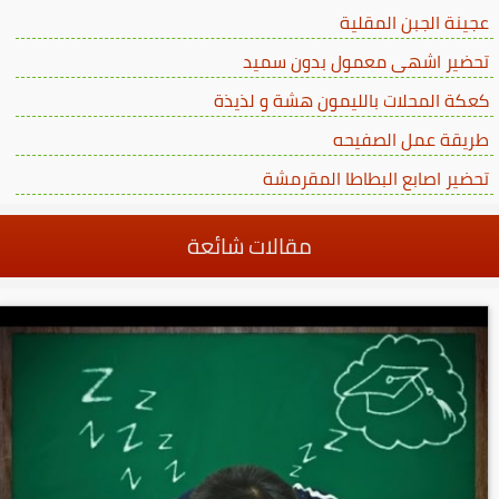
عجينة الجبن المقلية
تحضير اشهى معمول بدون سميد
كعكة المحلات بالليمون هشة و لذيذة
طريقة عمل الصفيحه
تحضير اصابع البطاطا المقرمشة
مقالات شائعة