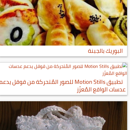
البوريك بالجبنة
تطبيق Motion Stills للصور المُتحركة من قوقل يدعم
عدسات الواقع المُعزّز