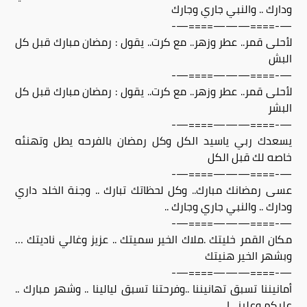
ودارك .. والنبي جاري وجارك
—-====———====—-
لأحلى قمر.. عطر وزهر.. مع كرت.. يقول : رمضان مبارك قبل كل
البش
—-====———====—-
لأحلى قمر.. عطر وزهر.. مع كرت.. يقول : رمضان مبارك قبل كل
البشر
—-====———====—-
يسعدك ربي ياسيد الكل وكل رمضان بالفرحه يطل وتهنئه
خاصه لك قبل الكل
—-====———====—-
عسى رمضانك مبارك.. وكل لحظاتك تبارك .. وجنة الخلد داري
ودارك .. والنبي جاري وجارك ..
—-====———====—-
مكان القمر خليتك .ملاك الخير سميتك .. عزيز وغالي ناديتك …
وبشهر الخير هنيتك
—-====———====—-
أمانيننا تسبق تهانيننا ..وفرحتنا تسبق ليالينا .. وشهر مبارك ..
عليكم وعلينـــا