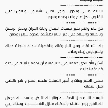
—-====———====—-
السنة تمشي وتـدور .. ويجي احلى الشهـور .. ونقول لاغلى
القلـوب .. كل عام وأنت بصحه وسرور.
—-====———====—-
كل عام وانتم بخير بنفحات الايمان وايات القران وبذكر الرحمن
وبالصلاة والسلام على خير الانام نهنئكم بقدوم شهر رمضان
—-====———====—-
زاد الله تقاك ومن النار وقاك وللفضيلة هداك وللجنة دعاك
وللفردوس زينك وحلاك
—-====———====—-
أسأل الله الذي جمعنا في دنيا فانيه أن يجمعنا ثانيه في جنة
قطوفها دانيه
—-====———====—-
مضى العمر وفات يا أسير الغفلات فاغنم العمر و بادر بالتقى
قبل الممات
—-====———====—-
ألبسك اللــه حلل الصفــــاء وأنار لك الأرض والسمــــاء وجعل
لك الفوز يوم اللقــاء وأسكنك منازل الشهــــــداء وهنأك ربي