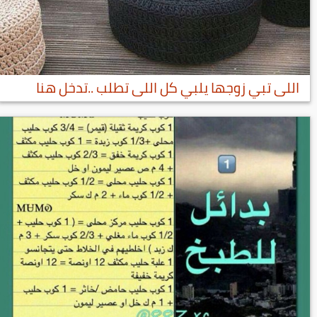
اللى تبي زوجها يلبي كل اللى تطلب ..تدخل هنا