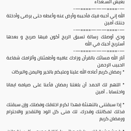
بعيش السـعداء
—-====———====—-
الله إني أحبه فيك فأحببه وأرض عنه وأعطه حتى يرضى وأدخلة
جنتك آمين
—-====———====—-
ودي أوصلك رسالة تسبق الريح أكون فيها صريح و بعدها
أستريح أحبك في الله
—-====———====—-
أنار الله مسائك بالقرأن وزادك عافيه وأطمئنان وألزامك شفاعة
الحبيب الرحمن
* رمضان كريم أعاده الله علينا وعليكم بالخير واليمن والبركات
* اللهم لك الحمد أن بلغتنا رمضان فأعنا على صيامه ايمانا
واحتسابا .. آمين
* إذا سبقتنى بالتهنئة فهذا لكرم اخلاقك وفضلك. وإن سبقتك
فذلك لمكانتك وقدرك. لك منى كل الود والتقدير والاحترام
ورمضان كريم