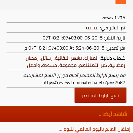
views
1٬275
ثقافة
تم النشر في:
تاريخ النشر: 2015-06-07T18:21:07+03:00
آخر تعديل:
2015-06-07T18:21:07+03:00
At 6:21 م
كلمات دلالية:
المبارك
,
بشهر
,
تلقائية
,
رسائل
,
رمضان
,
رمضانية
,
كبر
,
لتهنئتهم
,
مجموعة
,
مسودة
,
وأجمل
قم بنسخ الرابط المختصر أدناه من زر النسخ لمشاركته:
https://review.topmaxtech.net/?p=37687
نسخ الرابط المختصر
شاهد أيضا ..
إحتفال العالم باليوم العالمي للنوم …