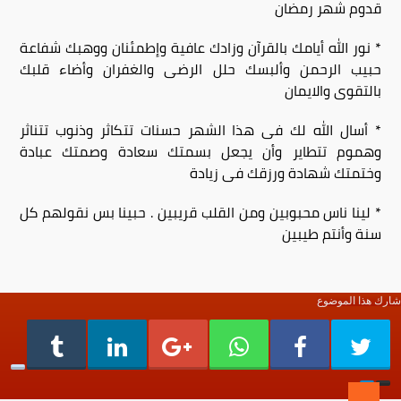
قدوم شهر رمضان
* نور الله أيامك بالقرآن وزادك عافية وإطمئنان ووهبك شفاعة
حبيب الرحمن وألبسك حلل الرضى والغفران وأضاء قلبك
بالتقوى والايمان
* أسال الله لك فى هذا الشهر حسنات تتكاثر وذنوب تتناثر
وهموم تتطاير وأن يجعل بسمتك سعادة وصمتك عبادة
وختمتك شهادة ورزقك فى زيادة
* لينا ناس محبوبين ومن القلب قريبين . حبينا بس نقولهم كل
سنة وأنتم طيبين
شارك هذا الموضوع