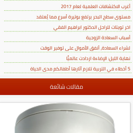
أغرب الاكتشافات العلمية لعام 2017
مستوى سطح البحر يرتفع بوتيرة أسرع مما يُعتقد
اخر تويتات للراحل الدكتور ابراهيم الفقي
أسباب السعادة الزوجية
لشراء السعادة، أنفق الأموال على توفير الوقت
نهاية الليل: الإضاءة ازدادت عالميًّا
5 أخطاء في التربية تلازم آثارها أطفالكم مدى الحياة
مقالات شائعة