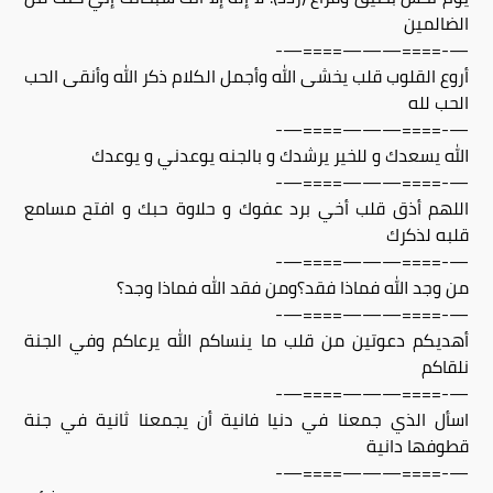
الضالمين
—-====———====—-
أروع القلوب قلب يخشى الله وأجمل الكلام ذكر الله وأنقى الحب
الحب لله
—-====———====—-
الله يسعدك و للخير يرشدك و بالجنه يوعدني و يوعدك
—-====———====—-
اللهم أذق قلب أخي برد عفوك و حلاوة حبك و افتح مسامع
قلبه لذكرك
—-====———====—-
من وجد الله فماذا فقد؟ومن فقد الله فماذا وجد؟
—-====———====—-
أهديكم دعوتين من قلب ما ينساكم الله يرعاكم وفي الجنة
نلقاكم
—-====———====—-
اسأل الذي جمعنا في دنيا فانية أن يجمعنا ثانية في جنة
قطوفها دانية
—-====———====—-