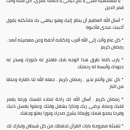
* يا مشمشية قلبى يا بلح حياتى يا كنافة عمرى.. كل سنة وانت
قمر الدين
* أسال الله العظيم أن ينظر إليك وهو يباهى بك ملائكته يقول
أحببت عبدى فأحبوه
* كل عام وأنت إلى الله أقرب ولكتابه أحفظ وعن معصيته أبعد .
رمضان كريم
* يارب كلما طرق هذا الوجه بابك فافتح له كنوزك وسخر له
جنودك وأبسط له رحمتك
* كل عان وأنتم بخير . رمضان كريم . جعله الله لنا كفارة وعتقا
من النار
* رمضان كريم . أسال الله لك راحة تملاء نفسك ورضا يغمر
قلبك وعملا يرضى ربك وذكرا يشغل وقتك وعفوا يغسل ذنبك
وفرحا يمحو همك وإيمانا يشرح صدرك ونورا يعلو وجهك
* تهنئة ممزوجة بايات القرآن تحفظك من كل شيطان وتبارك لك