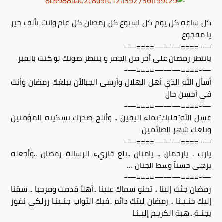
كل ساعه كل يوم كل اسبوع كل رمضان كل عام وانت بألف خير
يا مفجوع
—-====———====—-
بانتظر رمضان على أحر من الجمر و بنتظر صوتك لو كنت بالقبر
—-====———====—-
أسأل الله الذي أهل الهلال وأرسى الجبالأن يبلغك رمضان وأنت
في أحسن حال
—-====———====—-
غسل الله”قلبك”بماء اليقين .. وأثلج صدرك بسكينه المؤمنين
وبلغك شهر الصائمين
—-====———====—-
يارب . يارحمان .. يامنان ..بلغ قاريء الرسالة رمضان ..وأجعله
يزهى حسناً وسط الجنان …
—-====———====—-
رمضان جئت إلينا .. تحنو سماك علينا ..أهلاً قدمت ومرحبا .. سقنا
إليك حنـيـنا .. رمضان ليتك دائم ..فيك الثواب جنـينـا ززلكي نفوز
بجنـة ..هبة الكريـم إليـنـا