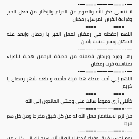
—-====———====—-
لا تنسى ذكر الله والصوم عن الحرام والإكثار من فعل الخير
وقراءة القرآن المرسل: رمضان
—-====———====—-
اللهم إحفظه في رمضان لفعل الخير يا رحمان وإبعد عنه
المهان ويسر عيشه بأمان
—-====———====—-
زهر وورد وريحان قطفته من حديقة الرحمن هدية للأعزاء
بمناسبة قرب رمضان
—-====———====—-
اللهم إني أحب عبدك هذا فيك فأحبه و بلغه شهر رمضان يا
كريم
—-====———====—-
كأنني أرى دموعاً سالت على وجنتي العائدون إلى الله
—-====———====—-
من لزم الاستغفار جعل الله له من كل ضيق مخرجا ومن كل هم
فرجا
—-====———====—-
يوم تحس بضيق وفراغ (ردد): لا إله إلا أنت سبحانك إني كنت من