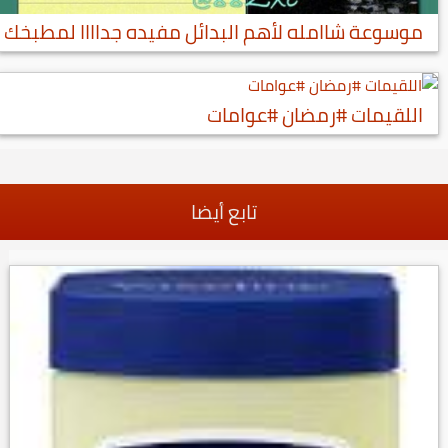
موسوعة شاامله لأهم البدائل مفيده جداااا لمطبخك
اللقيمات #رمضان #عوامات
تابع أيضا