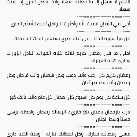
اللهم لا سهل إلا ما جعلته سهلا وانت تجعل الحزن إذا شئت
سهلا
—-====———====—-
أخي في الله إن اتقيت الله وأكثرت النوافل أحبك الله ثم الخلق
—-====———====—-
من قرأ سورة الدخان في ليله اصبح يستغفر له 70 الف ملك
—-====———====—-
احلى ما فى رمضان كريم ثلاثه كثره الخيرات, تبادل الزيارات
وقارئ هذه العبارات
—-====———====—-
رمضان كريم كل رجب وأنت ذهب وكل شعبان وأنت فرحان وكل
رمضان وأنت بصحة وأمان
—-====———====—-
كل ساعة كل يوم كل اسبوع كل رمضان كل عام وأنت بألف خير
—-====———====—-
يارب يارحمان يامنان بلغ قاريء الرسالة رمضان واجعلة يزهى
حسنأ وسط الجنان
—-====———====—-
عسى رمضانك مبارك.. وكل لحظاتك تبارك .. وجنة الخلد داري