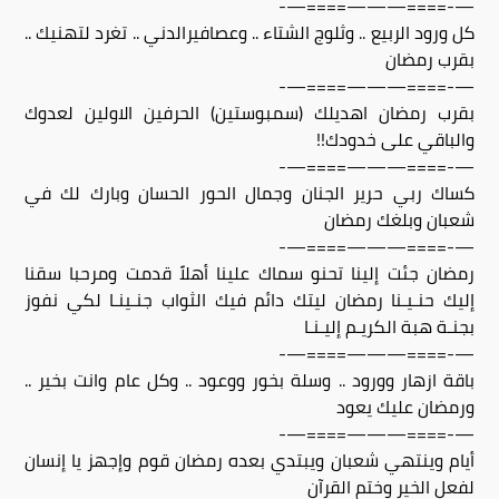
—-====———====—-
كل ورود الربيع .. وثلوج الشتاء .. وعصافيرالدني .. تغرد لتهنيك ..
بقرب رمضان
—-====———====—-
بقرب رمضان اهديلك (سمبوستين) الحرفين الاولين لعدوك
والباقي على خدودك!!
—-====———====—-
كساك ربي حرير الجنان وجمال الحور الحسان وبارك لك في
شعبان وبلغك رمضان
—-====———====—-
رمضان جئت إلينا تحنو سماك علينا أهلاً قدمت ومرحبا سقنا
إليك حنـيـنا رمضان ليتك دائم فيك الثواب جنـينـا لكي نفوز
بجنـة هبة الكريـم إليـنـا
—-====———====—-
باقة ازهار وورود .. وسلة بخور ووعود .. وكل عام وانت بخير ..
ورمضان عليك يعود
—-====———====—-
أيام وينتهي شعبان ويبتدي بعده رمضان قوم وإجهز يا إنسان
لفعل الخير وختم القرآن