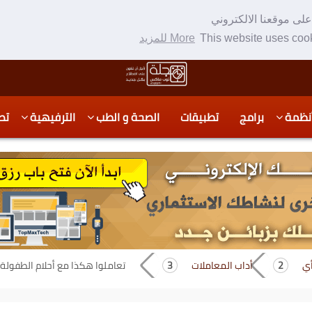
لى موقعنا الالكتروني
This website uses cook
More للمزيد
نظمة
برامج
تطبيقات
الصحة و الطب
الترفيهية
تص
أي
أداب المعاملات
تعاملوا هكذا مع أحلام الطفولة