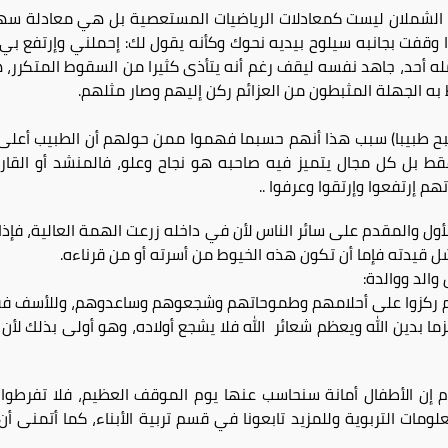
يم الشملان ليست كمعادلات الرياضيات المستعصية بل هي معادلة سهل
قفت بجانبه سيلوح بيديه نحوك وكأنه يقول لك: إحملني وإرتفع بي فأ
ه أحد، جاهد نفسه ليقف رغم أنه يتأذى كثيرا من السقوط المتكرر، ه
 به الجهلة المثبطون من العزائم ركن إليهم وصار مثلهم.
ح طبيبا) سبب هذا أنهم حسبما فهموا ممن حولهم أن الطبيب أعلى 
قط بل كل مجال يتميز فيه صاحبه هو نجاح وعلو، فالمنشد أو القارئ
هم إرتفعوا وإرتقوا وعرفوا ..
ول والمقدم على سائر الناس لأن في داخله زرعت الهمة العالية، فإذا ر
شل قيدته فإما أن تكون هذه الخيوط من أسرته أو من قرناءه.
والد ووالدة:
دكم ركزوا على أحلامهم وطموحاتهم وشجعوهم وساعدوهم، وللأسف فق
تزما بدين الله ويعظم شعائر الله فلا يشجع أولاده، وهو أولى بذلك لأ
م إن الأطفال أمانة سنحاسب عنها يوم الموقف العظيم، فلا تفرطوا
ومات التربوية وللمزيد تابعونا في قسم تربية الأبناء، كما أتمنى أ