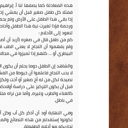
هذه المعادلة كما يصفها لنا أ. إبراه
فمثلا كل طفل صغير قبل أن يمشي إذا و
إذا بقي هذا الطفل على الأرض ولم يحمل
ورحمة فإذا تغيرت نية هذا الطفل وأحاط
لنعود إلى الأحلام :
كم من طفل قال في صغره (أريد أن أصب
ولم يفهموا أن النجاح لا يعني الطب ف
البيطري أو … كلهم إذا تميزوا في مجالات
والشاهد إن الطفل دوما يحلم أن يكون الأ
لا يحب النجاح فاعلموا أن خيوطا من الف
نصيحة لكل من له أخ صغير أو أخت ولكل 
قبل أن يكون التركيز على دراسة أولا
كالغناء والطرب وغيره، وأما من نراه مل
في باطل.
وفي النهاية أود أن أذكر كل أب وكل أ
تكونوا إستفدتم من هذه النصائح والمعل
تجاربكم مع أحلام الطفولة.