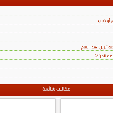
ة أبريل” هذا العام
مه المرأة؟
مقالات شائعة