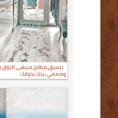
تنسيق مطابخ منتهى الذوق و
وصممي بيتك بذوقك