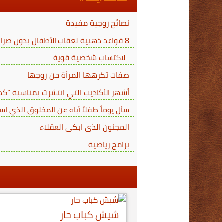
نصائح زوجية مفيدة
8 قواعد ذهبية لعقاب الأطفال بدون صراخ أو ضرب
لاكتساب شخصية قوية
صفات تكرهها المرأة من زوجها
أشهر الأكاذيب التي انتشرت بمناسبة “كذب
سأل يوماً طفلاً أباه عن المخلوق الذي اس
المجنون الذى ابكى العقلاء
برامج رياضية
شيش كباب حار