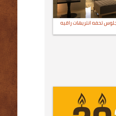
لوس تحفه انتريهات راقيه