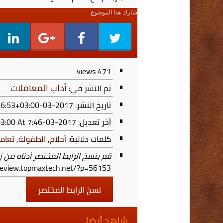
شارك هذا الموضوع
views
471
أداب المعاملات
تم النشر في:
تاريخ النشر: 2017-03-13T19:46:53+03:00
آخر تعديل:
2017-03-13T19:46:53+03:00
At 7:46 م
كلمات دلالية:
أحلام
,
الطفولة
,
تعامل
قم بنسخ الرابط المختصر أدناه من ز
/review.topmaxtech.net/?p=56153
نسخ الرابط المختصر
شاهد أيضا ..