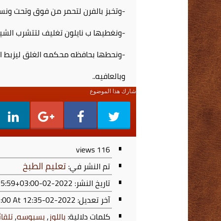
-وتخبز بالفرن لتحمر من فوق وتحت ونسق
-ونغطيها ب نايلون تغليف لتتشرب الشير
-ونحطها بحافظه محكمه الغلق ليزبط ال
وبالعافيه..
شارك هذا الموضوع
views
116
تعليم الطبخ
تم النشر في:
تاريخ النشر: 2022-02-07T00:35:59+03:00
آخر تعديل:
2022-02-07T00:35:59+03:00
At 12:35 ص
كلمات دلالية:
باللوز
,
بسبوسه
,
تلقائ