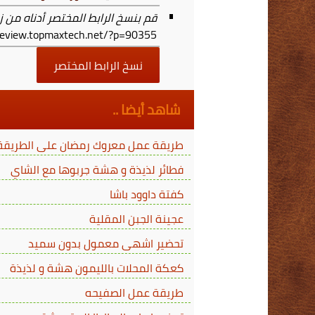
قم بنسخ الرابط المختصر أدناه من ز
/review.topmaxtech.net/?p=90355
نسخ الرابط المختصر
شاهد أيضا ..
طريقة عمل معروك رمضان على الطريقة ا
فطائر لذيذة و هشة جربوها مع الشاي
كفتة داوود باشا
عجينة الجبن المقلية
تحضير اشهى معمول بدون سميد
كعكة المحلات بالليمون هشة و لذيذة
طريقة عمل الصفيحه