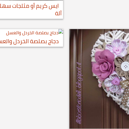
ايس كريم أو مثلجات سهلة
آلة
دجاج بصلصة الخردل والع