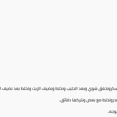
كرونخفق شوي وبعد الحليب ونخلط ونضيف الزيت ونخلط بعد نضيف ا
دروتخلط مع بعض ونتركها دقائق..
وجه..