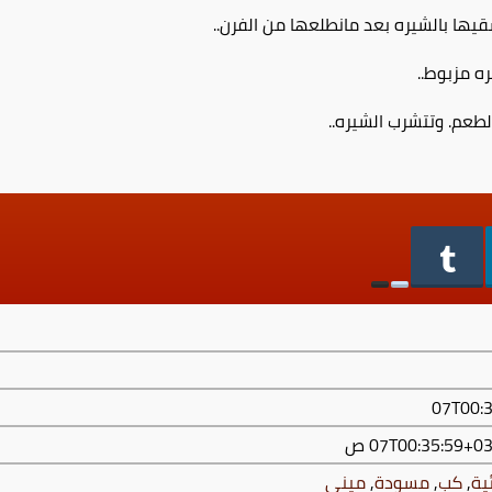
يها بالشيره بعد مانطلعها من الفرن..
ه مزبوط..
طعم. وتتشرب الشيره..
ية
,
كب
,
مسودة
,
ميني