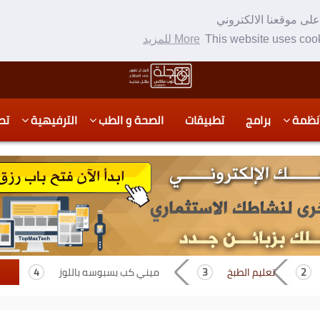
لى موقعنا الالكتروني
This website uses cook
More للمزيد
نظمة
برامج
تطبيقات
الصحة و الطب
الترفيهية
تص
تعليم الطبخ
ميني كب بسبوسه باللوز