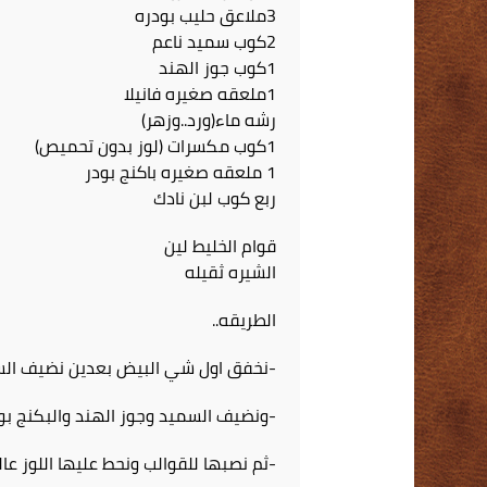
3ملاعق حليب بودره
2كوب سميد ناعم
1كوب جوز الهند
1ملعقه صغيره فانيلا
رشه ماء(ورد..وزهر)
1كوب مكسرات (لوز بدون تحميص)
1 ملعقه صغيره باكنج بودر
ربع كوب لبن نادك
قوام الخليط لين
الشيره ثقيله
الطريقه..
-نخفق اول شي البيض بعدين نضيف الس
-ونضيف السميد وجوز الهند والبكنج بو
-ثم نصبها للقوالب ونحط عليها اللوز عال