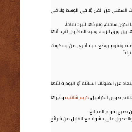
قة على أن تكون الصينية في الثلث السفلي من الفن (لا في الوسط ولا في
ون ساخنة، ونتركها لتبرد تماماً.
ين ورق الزبدة وحبة الماكرون لنجد أنها
فضلة ونقوم بوضع حبة أخرى من بسكويت
ياً.
اد عن الملونات السائلة أو البودرة لأنها
لاته، صوص الكراميل،
كريم شانتيه
وغيرها
 يصبح بقوام الميرانغ.
ة والحصول على حشوة مع القليل من شرائح