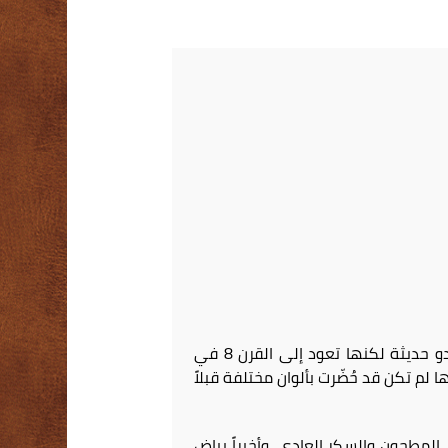
على الرغم من أن سندويشات الماكرون هذه، الصغيرة الملونة، والمكونة من شريحتي بسكويت دائرية ، تبدو حديثة لكنها تعود إلى القرن 8 في
لم تكن قد حُضّرت بألوان مختلفة قبلاً
المطحون والسكر العادي، وأخيراً بياض