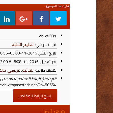
شارك هذا الموضوع
views
901
تعليم الطبخ
تم النشر في:
تاريخ النشر: 2016-11-17T17:08:56+03:00
آخر تعديل:
2016-11-17T17:08:57+03:00
At 5:08 م
كلمات دلالية:
تلقائية
,
فرنسي
,
ماك
قم بنسخ الرابط المختصر أدناه من ز
/review.topmaxtech.net/?p=50654
نسخ الرابط المختصر
شاهد أيضا ..