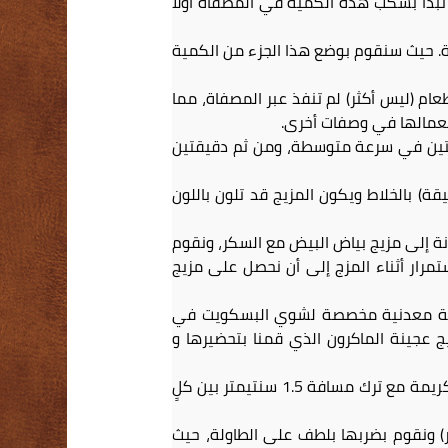
نبدأ بسكب هذه الكمية في المصفاة أولاُ
صفاة. حيث سنقوم بوضع هذا الجزء من الكمية
الوعاء عبر المصفاة ونلاحظ أن كمية من المزيج تتراوح بين 1 إلى 2 ملعقة طعام (ليس أكثر) لم تنفذ عبر المصفاة، مما
ستعمالها في وصفات أخرى.
قيقتين في سرعة متوسطة، ومن ثم دقيقتين
ة) بالخلاط ويكون المزيج قد تلون باللون
ة إلى مزيج بياض البيض مع السكر، ونقوم
مرار أثناء المزج إلى أن نحصل على مزيج
أس دائري (قطر فوهته 1 سنتيمتر)، ثم وفي صفيحة معدنية مخصصة لشوي البسكويت في
ج عجينة الماكرون الذي قمنا بتحضيرها و
ولتشكيل بسكويت الماكرون نقوم بتشكيل دوائر صغيرة من العجينة (بقطر 3 سنتيمتر) باستخدام كيس الكريمة مع ترك مسافة 1.5 سنتيمتر بين كلٍ
) ونقوم بضربها بلطف على الطاولة، حيث