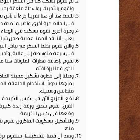
ثم نقوم بسكب كلاً من السكر البود
ونقوم بالتحريك بواسطة ملعقة بحيث 
نلاحظ هنا أن هنا تقريباً جزءاً لا ب
في الخلاط مرة أخرى ونضربه لمدة دق
يعني أننا قد أتممنا عملية طحن شرائ
والآن نقوم بخلط السكر مع بياض الب
في سرعة متوسطة إلى عالية، وأخيراً
نقوم بإضافة قطرات الملونات هنا مع 
الذي قمنا بإضافته
وصلنا إلى خطوة تشكيل عجينة الماكر
بمزجها يدوياً باستخدام الملعقة ال
متجانس وسميك.
الفرن، نقوم بلصق ورقة زبدة كبيرة 
وضعها في كيس الكريمة.
منها.
وبعد أن قمنا بتشكيلها، سنقوم بر