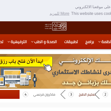
لى موقعنا الالكتروني
This website uses cook
More للمزيد
نظمة
برامج
تطبيقات
الصحة و الطب
الترفيهية
تص
تعليم الطبخ
ماكرون فرنسي