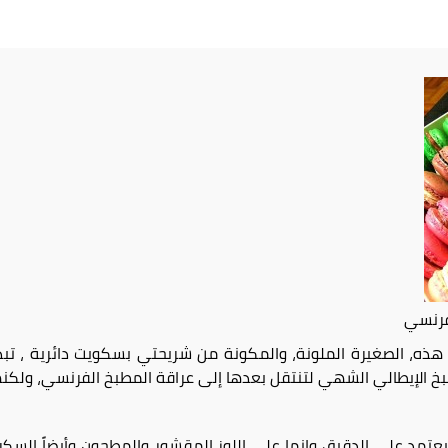
فرنسي
خ الإيطالي الشهي لتنتقل بعدها إلى عراقة المطبخ الفرنسي، ولكنها 
 يعتمد على الدقيق وإنما على اللوز المقشور والمطحون وأيضاً السكر 