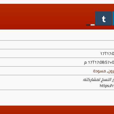
رون
,
مسودة
ر النسخ لمشاركته:
https:/