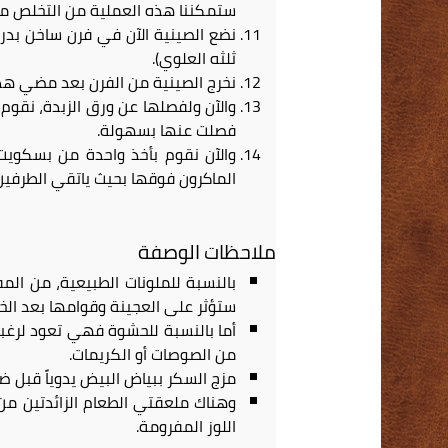
ستمكننا هذه العملية من التخلص من
ثلثه العلوي).
نخرج الصينية من الفرن بعد مضي هذه 
والآن ولفصلها عن ورق الزبدة، نقوم
فصلت عنها بسهولة.
والآن نقوم بأخذ واحدة من بسكوي
الماكرون فوقها بحيث ياتقي الطرفين
ملاحظات الوصفة
بالنسبة للملونات الطبيعية، من المف
ستؤثر على العجينة وقوامها بعد الخب
أما بالنسبة للحشوة فهي تعود لرغب
من الصوصات أو الكريمات.
مزج السكر ببياض البيض يدوياً قبل ضر
وهناك ملعقتي الطعام الزائدتين من
اللوز المفرومة.