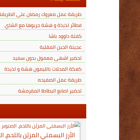
طريقة عمل معروك رمضان على الطريقة ا
فطائر لذيذة و هشة جربوها مع الشاي
كفتة داوود باشا
عجينة الجبن المقلية
تحضير اشهى معمول بدون سميد
كعكة المحلات بالليمون هشة و لذيذة
طريقة عمل الصفيحه
تحضير اصابع البطاطا المقرمشة
الأرز البسمتي المزيّن باللحم، ال