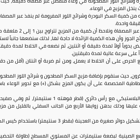
رة وشرائح اللوز المطحونة في وعاء منفصل عبر مصفاة دقيقة، حيث 
ينخل المزيج في الوعاء.
أس به من كمية السكر البودرة وشرائح اللوز المفرومة لم ينفذ عبر الم
يقة واحدة.
ومرة أخرى نقوم بسكبه في 
ح الجوز وأن هذه الكمية الزائدة لا حاجة لها، لذلك سنضعها جانباً لا
يض يدوياً أولاً لمدة دقيقة أو اثنتين، ثم نضعه في الخلاط لمدة د
 على سرعة عالية لمدة دقيقتين.
الحرص على أن الخلاط لا يعمل، ومن ثم ضربة أو اثنتان (أقل من دقيق
ون، حيث سنقوم بإضافة مزيج السكر المطحون و شرائح اللوز المطحون
مطاطية المخصصة على أن يكون المزج بشكل (+) مع تدوير الوعاء باست
نضع المزيج الآن في كيس الكريمة البلاستيكي مع ر
عليها وذلك بدهن زوايها الأربع من الجانب السفلي بالقليل من مزي
فع الصينية لبضعة سنتيمترات عن المستوي المسطح (طاولة التحضير