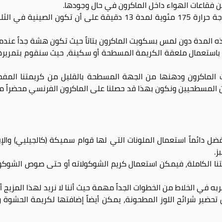
 فقاعات الهواء داخل الماكرون في حال وجودها.
نضع الصينية الآن في فرن ساخن بدرجة حرارة 175 مئوية لمدة 13 دقي
المدة دون لمس بسكويت الماكرون بتاتاً حيث تكون هشة جداً عندما تك
 باستعمال ملعقة الكريمة المسطحة أو سكينة، حيث سنقوم بتمريرها ب
ت الماكرون ودهنها من الجهة المسطحة بالقليل من كريمتنا الم
 المسطحيين ونكون بهذا قد حصلنا على الماكرون الفرنسي محضراً منزل
ضل دائماً استعمال الملونات التي لها قوام سميكة (كالجيليي) والإبتع
ز.
تنا الكاملة، فيمكن استعمال كريم الشوكولاته أو حتى صوص الشوكو
به في الخلاط من الخطوات الجداً مهمة حيث أننا لا نريد لهذا المزيج أن
 تحضير شرائح اللوز المطحونة، يمكن أيضاً إضافتها لكريمة الحشو