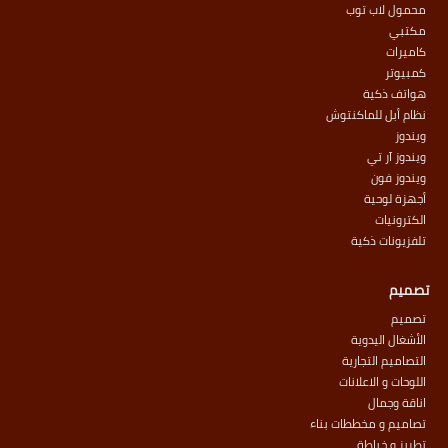
محمول لاب توب
مكتبي
كاميرات
كمبيوتر
هواتف ذكية
نظام أبل للماكنتوش
ويندوز
ويندوز آر تي
ويندوز فون
أجهزة لوحية
الكترونيات
تلفزيونات ذكية
تصميم
تصميم
الأشغال اليدوية
التصاميم التجارية
اللوحات و الاعلانات
اناقة وجمال
تصاميم و مخططات بناء
تطريز و خياطة