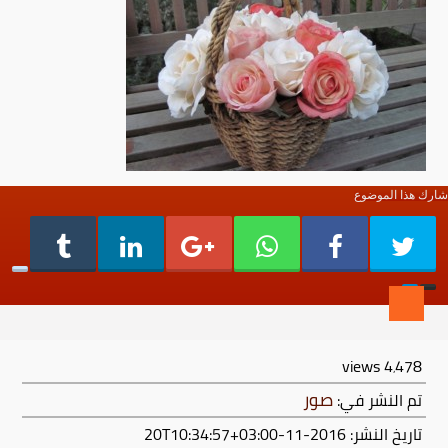
شارك هذا الموضوع
views
4٬478
صور
تم النشر في:
تاريخ النشر: 2016-11-20T10:34:57+03:00