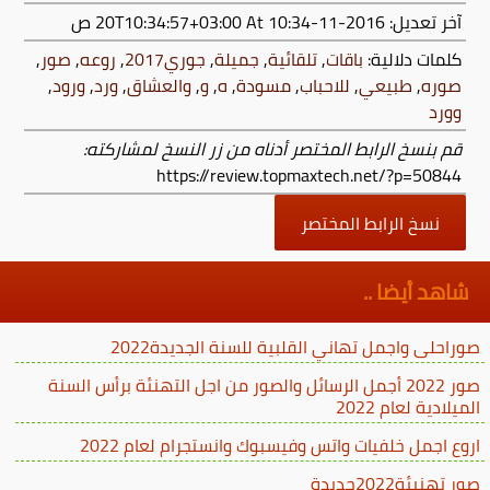
آخر تعديل:
2016-11-20T10:34:57+03:00
At 10:34 ص
كلمات دلالية:
باقات
,
تلقائية
,
جميلة
,
جوري2017
,
روعه
,
صور
,
صوره
,
طبيعي
,
للاحباب
,
مسودة
,
ه
,
و
,
والعشاق
,
ورد
,
ورود
,
وورد
قم بنسخ الرابط المختصر أدناه من زر النسخ لمشاركته:
https://review.topmaxtech.net/?p=50844
نسخ الرابط المختصر
شاهد أيضا ..
صوراحلى واجمل تهاني القلبية للسنة الجديدة2022
صور 2022 أجمل الرسائل والصور من اجل التهنئة برأس السنة
الميلادية لعام 2022
اروع اجمل خلفيات واتس وفيسبوك وانستجرام لعام 2022
صور تهنيئة2022جديدة