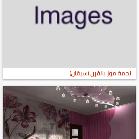
لحمة موز بالفرن (سيقان)