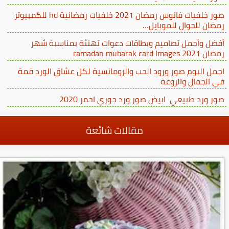
صور خلفيات فانوس رمضان 2021 خلفيات رمضانية hd للكمبيوتر
رمضان للجوال للموبايل…
أفضل وأجمل تصاميم وبطاقات دعوات تهنئة بمناسبة شهر
رمضان ramadan mubarak card Images 2021
اجمل البوم صور ورود الحب والرومانسية لكل عشاق الورد قمة
في الجمال والروعة
صور ورد طبيعي ابيض صور ورد جوري احمر 2020
مقالات شائعة