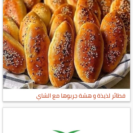
فطائر لذيذة و هشة جربوها مع الشاي