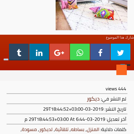
شارك هذا الموضوع
views
444
ديكور
تم النشر في:
تاريخ النشر: 2019-03-29T18:44:52+03:00
آخر تعديل:
2019-03-29T18:44:53+03:00
At 6:44 م
كلمات دلالية:
المنزل
,
بساطه
,
تلقائية
,
لديكور
,
مسودة
,