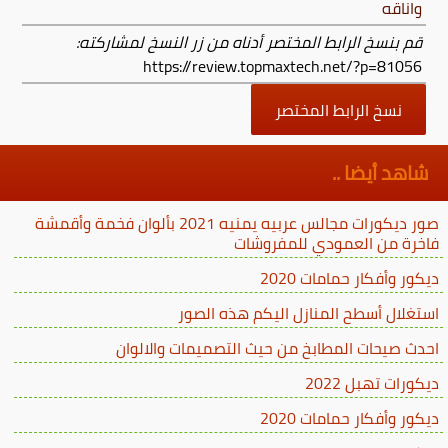
واناقه
قم بنسخ الرابط المختصر أدناه من زر النسخ لمشاركته:
https://review.topmaxtech.net/?p=81056
نسخ الرابط المختصر
شاهد أيضا ..
صور ديكورات مجالس عربيه يمنيه 2021 بألوان فخمة وأقمشة
فاخرة من العمودي للمفروشات
ديكور وأفكار حمامات 2020
استغلال أسطح المنازل اليكم هذه الصور
احدث صيحات المطابخ من حيث التصميمات والالوان
ديكورات تهبل 2022
ديكور وأفكار حمامات 2020