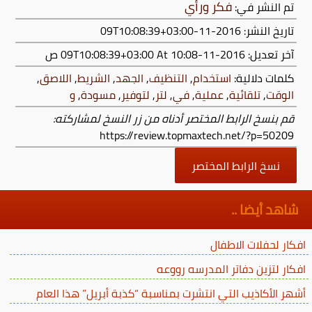
فكر ورأي
تم النشر في:
تاريخ النشر: 2016-11-09T10:08:39+03:00
آخر تعديل:
2016-11-09T10:08:39+03:00
At 10:08 ص
كلمات دلالية:
استخدام
,
التنظيف
,
الجهد
,
الشريط
,
اللاصق
,
الوقت
,
تلقائية
,
عملية
,
في
,
لتر
,
لتوفير
,
مسودة
,
و
قم بنسخ الرابط المختصر أدناه من زر النسخ لمشاركته:
https://review.topmaxtech.net/?p=50209
نسخ الرابط المختصر
شاهد أيضا ..
افكار لحفلات الاطفال
افكار لتزين دفاتر المدرسه رووعه
أشهر الأكاذيب التي انتشرت بمناسبة “كذبة أبريل” هذا العام