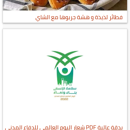
فطائر لذيذة و هشة جربوها مع الشاي
بدقة عالية PDF شعار اليوم العالمي للدفاع المدني