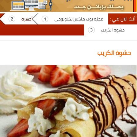
أنت الان في :
مجلة توب ماكس تكنولوجي
أجهزة
حشوة الكريب
حشوة الكريب