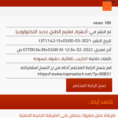
views
186
أجهزة
,
تعليم الطبخ
,
جديد التكنولوجيا
تم النشر في:
تاريخ النشر: 2021-03-13T17:42:15+03:00
آخر تعديل:
2022-02-07T00:34:39+03:00
At 12:34 ص
كلمات دلالية:
الكريب
,
تلقائية
,
حشوة
,
مسودة
قم بنسخ الرابط المختصر أدناه من زر النسخ لمشاركته:
https://review.topmaxtech.net/?p=90837
نسخ الرابط المختصر
شاهد أيضا ..
طريقة عمل معروك رمضان على الطريقة الحلبية الاصلية