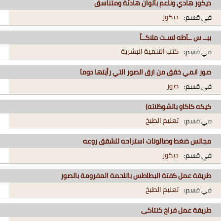
ديكور هادي وناعم بألوان هادئة ومتناسق
ديكور
في قسم:
ببــ س ــآطه لسـت ملاكــاً
كتب التنمية البشرية
في قسم:
صور انمي خقق من ارق الصور التي رأيتها دوماَ
صور
في قسم:
كيكه كاكاو بالشوكلاته)
تعليم الطبخ
في قسم:
مجالس ضغط وصالونات استراحه للشقق روعه
ديكور
في قسم:
طريقة عمل كفتة البطاطس باللحمة المفرومة بالصور
تعليم الطبخ
في قسم:
طريقة عمل فراخ كنتاكى