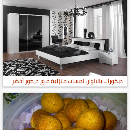
ديكورات بالالوان لمسات منزلية صور ديكور أخضر