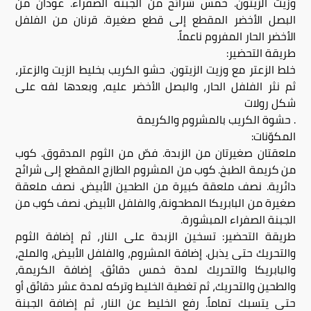
وزيت الزيتون. خمس شرائح من الجبنة الصفراء. عودان من
البصل الأخضر المقطع إلى قطع صغيرة. قرنان من الفلفل
الأخضر الحار المفروم ناعماً.
طريقة التحضير:
خلط الزعتر مع وزيت الزيتون. حشو الكريب بخليط الزيت والزعتر،
ثم نثر الفلفل الحار، والبصل الأخضر عليه، وبعدها لفه على
شكل رولات
. حشوة الكريب بالمشروم والكريمة
المكوّنات:
ملعقتان صغيرتان من الزبدة. فصّ من الثوم المدقوق. كوب
من كريمة الطبخ. كوب من المشروم الطازج المقطع إلى شرائح
دائرية. نصف ملعقة كبيرة من الطحين الأبيض. نصف ملعقة
صغيرة من البابريكا المطحونة، والفلفل الأبيض. نصف كوب من
الجبنة الصفراء المبشورة.
طريقة التحضير: تسخين الزبدة على النار، ثم إضافة الثوم
والتحريك حتى يذبل. إضافة المشروم، والفلفل الأبيض، والملح،
والبابريكا والتحريك لمدة خمس دقائق. إضافة الكريمة،
والطحين والتحريك، ثم تغطية الخليط وتركه لمدة عشر دقائق أو
حتى يتسبك تماماً. رفع الخليط عن النار، ثم إضافة الجبنة