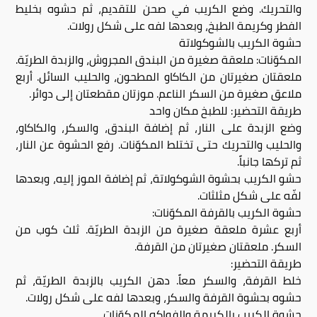
والتحريك. وضع الكريب في صحن للتقديم، ثم حشوه بخليط
الفطر وكريمة الطبخ، وبعدها لفه على شكل رولات.
حشوة الكريب بالشوكولاتة
المكوّنات: ملعقة صغيرة من البندق المجروش، والزبدة الطريّة.
ملعقتان صغيرتان من الكاكاو المطحون، والحليب السائل. أربع
ملاعق صغيرة من السكر الناعم. موزتان مقطعتان إلى دوائر.
طريقة التحضير: للطبخ مكان واحد
وضع الزبدة على النار، ثم إضافة البندق، والسكر، والكاكاو،
والحليب والتحريك حتى تختلط المكوّنات. رفع الحشوة عن النار،
ثم تركها جانباً.
حشو الكريب بحشوة الشوكولاتة، ثم إضافة الموز إليه، وبعدها
لفّه على شكل مثلثات.
حشوة الكريب بالقرفة المكوّنات:
أربع عشرة ملعقة صغيرة من الزبدة الطريّة. ثلث كوب من
السكر. ملعقتان صغيرتان من القرفة.
طريقة التحضير:
خلط القرفة، والسكر معاً. دهن الكريب بالزبدة الطريّة، ثم
حشوه بحشوة القرفة والسكر، وبعدها لفه على شكل رولات.
حشوة الكريب بالكريمة والفواكه المكوّنات