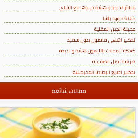
فطائر لذيذة و هشة جربوها مع الشاي
كفتة داوود باشا
عجينة الجبن المقلية
تحضير اشهى معمول بدون سميد
كعكة المحلات بالليمون هشة و لذيذة
طريقة عمل الصفيحه
تحضير اصابع البطاطا المقرمشة
مقالات شائعة