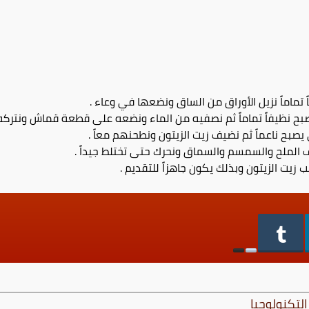
اً تماماً نزيل الأوراق من الساق ونضعها في وعاء .
ح نظيفاً تماماً ثم نصفيه من الماء ونضعه على قطعة قماش ونتركه ي
صبح ناعماً ثم نضيف زيت الزيتون ونطحنهم معاً .
 الملح والسمسم والسماق ونحرك حتى تختلط جيداً .
 زيت الزيتون وبذلك يكون جاهزاً للتقديم .
التكنولوجيا