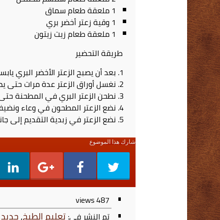
1 ملعقة طعام سماق
1 وقية زعتر أخضر بري
1 ملعقة طعام زيت زيتون
طريقة التحضير
بعد أن يصبح الزعتر الأخضر البري يابس
نغسل أوراق الزعتر عدة مرات حتى يصب
نطحن الزعتر البري في المطحنة حتى ي
نضع الزعتر المطحون في وعاء ونضيف
نضع الزعتر في زبدية التقديم إلى جانب
شارك هذا الموضوع
views
487
تعليم الطبخ
,
جديد 
تم النشر في: