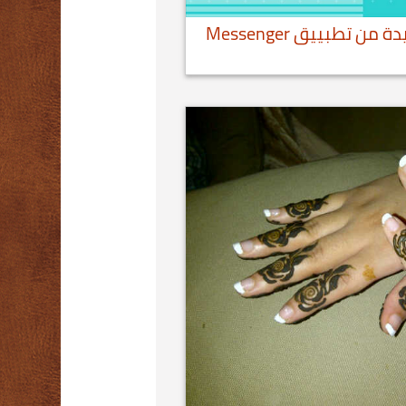
فيس بوك يطرح نسخة جديدة من تطبييق Messenger