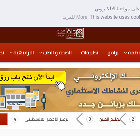
لى موقعنا الالكتروني
This website uses cook
More للمزيد
نظمة
برامج
تطبيقات
الصحة و الطب
الترفيهية
تص
تعليم الطبخ
الزعتر الأخضر الفلسطيني