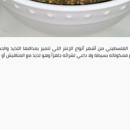
ضر الفلسطيني من أشهر أنواع الزعتر التي تتميز بمذاقها اللذيذ وا
فمكوناته بسيطة ولا داعي لشرائه جاهزاً وهو لذيذ مع المناقيش أو ل