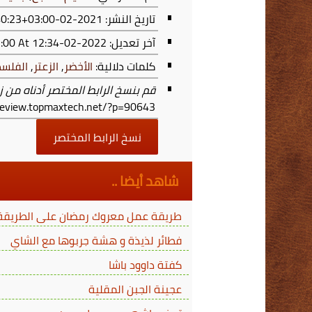
تاريخ النشر: 2021-02-06T16:40:23+03:00
آخر تعديل:
2022-02-07T00:34:29+03:00
At 12:34 ص
كلمات دلالية:
الأخضر
,
الزعتر
,
الفلس
قم بنسخ الرابط المختصر أدناه من ز
/review.topmaxtech.net/?p=90643
نسخ الرابط المختصر
شاهد أيضا ..
طريقة عمل معروك رمضان على الطريقة ا
فطائر لذيذة و هشة جربوها مع الشاي
كفتة داوود باشا
عجينة الجبن المقلية