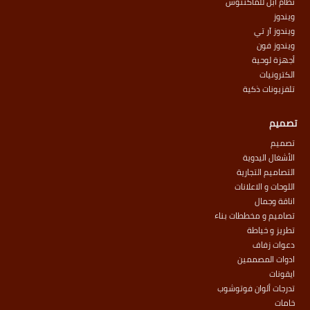
نظام أبل للماكنتوش
ويندوز
ويندوز آر تي
ويندوز فون
أجهزة لوحية
الكترونيات
تلفزيونات ذكية
تصميم
تصميم
الأشغال اليدوية
التصاميم التجارية
اللوحات و الاعلانات
اناقة وجمال
تصاميم و مخططات بناء
تطريز و خياطة
دعوات زفاف
ادوات المصممين
ايقونات
تدرجات ألوان فوتوشوب
خامات