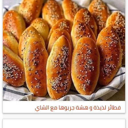
فطائر لذيذة و هشة جربوها مع الشاي