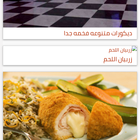
ديكورات متنوعه فخمه جدا
زربيان اللحم