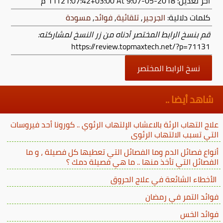
آخر تعديل:
2018-05-11T21:07:42+03:00
At 9:07 م
كلمات دلالية:
الجرجير
,
تلقائية
,
فوائد
,
مسودة
قم بنسخ الرابط المختصر أدناه من زر النسخ لمشاركته:
https://review.topmaxtech.net/?p=71131
نسخ الرابط المختصر
شاهد أيضا ..
علاج التهاب الرئة بالاعشاب الإلتهاب الرئوي .. كورونا أحد فيروسات
التي تسبب الالتهاب الرئوى
أنواع فصائل الدم وما الفصائل التي تعطيها كل فصيلة ، و ما
الفصائل التي تأخذ منها .. ما هي فصيلة دمك ؟
الأخطاء الشائعة في علاج الحروق
فوائد التمر في رمضان
فوائد الخس