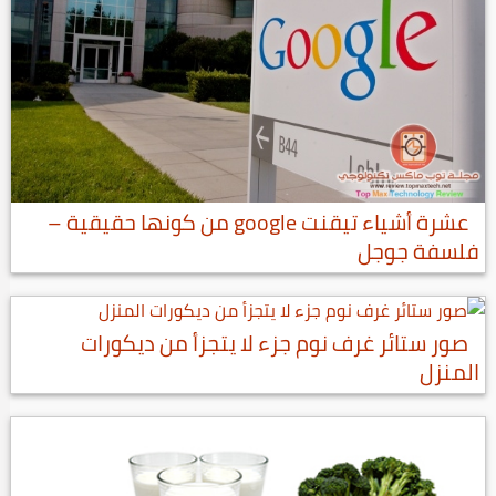
عشرة أشياء تيقنت google من كونها حقيقية –
فلسفة جوجل
صور ستائر غرف نوم جزء لا يتجزأ من ديكورات
المنزل