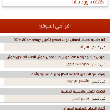
كفتة داوود باشا
اقرأ في الموقع
آلة حاسبة لحساب لحساب الوات watt و الأمبير DC to AC amperage
فيزياء
في قسم:
نقوش حناء جميله 2014 نقوش حناء اجمل نقوش الحناء الهندى نقوش
جديد التكنولوجيا
في قسم:
رفوف من الكراتين الفارغة افكار وخبرات منزلية رائعة
الأشغال اليدوية
في قسم:
الكعك التركي بالعجينة الذهبية
تعليم الطبخ
في قسم:
أفخاذ الدجاج بالصلصة الحمراء