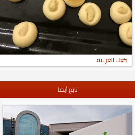
كعك الغريبه
تابع أيضا