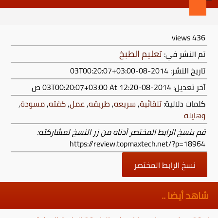
views
436
تعليم الطبخ
تم النشر في:
تاريخ النشر: 2014-08-03T00:20:07+03:00
آخر تعديل:
2014-08-03T00:20:07+03:00
At 12:20 ص
كلمات دلالية:
تلقائية
,
سريعه
,
طريقه
,
عمل
,
كفته
,
مسودة
,
وهايله
قم بنسخ الرابط المختصر أدناه من زر النسخ لمشاركته:
https://review.topmaxtech.net/?p=18964
نسخ الرابط المختصر
شاهد أيضا ..