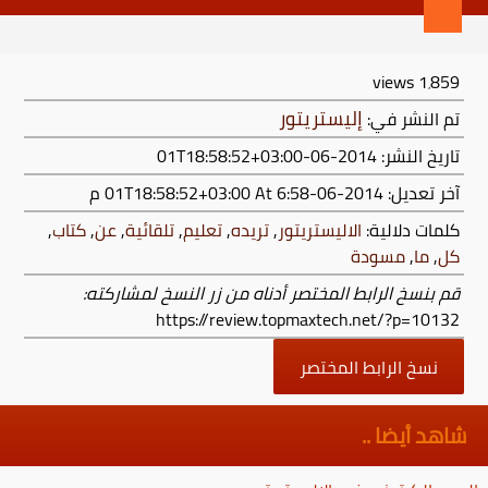
views
1٬859
إليستريتور
تم النشر في:
تاريخ النشر: 2014-06-01T18:58:52+03:00
آخر تعديل:
2014-06-01T18:58:52+03:00
At 6:58 م
كلمات دلالية:
الاليستريتور
,
تريده
,
تعليم
,
تلقائية
,
عن
,
كتاب
,
كل
,
ما
,
مسودة
قم بنسخ الرابط المختصر أدناه من زر النسخ لمشاركته:
https://review.topmaxtech.net/?p=10132
نسخ الرابط المختصر
شاهد أيضا ..