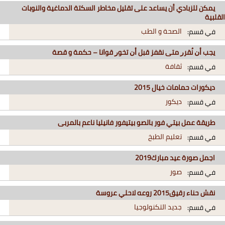
يمكن للزبادي أن يساعد على تقليل مخاطر السكتة الدماغية والنوبات
القلبية
الصحة و الطب
في قسم:
ﻳﺠﺐ ﺃﻥ ﻧُﻘﺮﺭ ﻣﺘﻰ ﻧﻘﻔﺰ ﻗﺒﻞ ﺃﻥ ﺗﺨﻮﺭ ﻗﻮﺍﻧﺎ – حكمة و قصة
ثقافة
في قسم:
ديكورات حمامات خيال 2015
ديكور
في قسم:
طريقة عمل بيتي فور بالصو بيتيفور فانيليا ناعم بالمربى
تعليم الطبخ
في قسم:
اجمل صورة عيد مبارك2019
صور
في قسم:
نقش حناء رقيق2015 روعه لاحلي عروسة
جديد التكنولوجيا
في قسم: