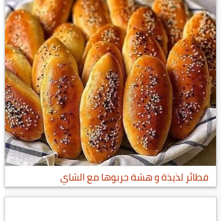
فطائر لذيذة و هشة جربوها مع الشاي