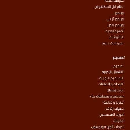
هواتف ذكية
نظام أبل للماكنتوش
ويندوز
ويندوز آر تي
ويندوز فون
أجهزة لوحية
الكترونيات
تلفزيونات ذكية
تصميم
تصميم
الأشغال اليدوية
التصاميم التجارية
اللوحات و الاعلانات
اناقة وجمال
تصاميم و مخططات بناء
تطريز و خياطة
دعوات زفاف
ادوات المصممين
ايقونات
تدرجات ألوان فوتوشوب