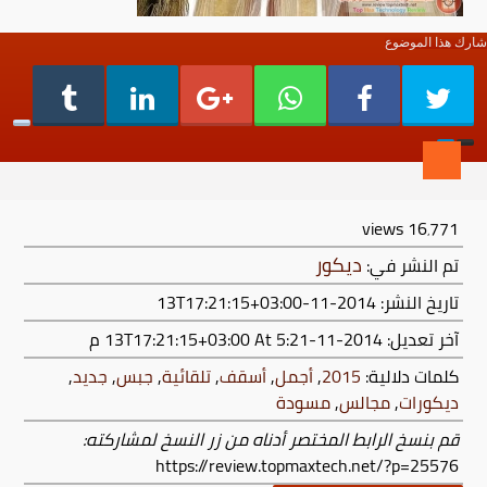
شارك هذا الموضوع
views
16٬771
ديكور
تم النشر في:
تاريخ النشر: 2014-11-13T17:21:15+03:00
آخر تعديل:
2014-11-13T17:21:15+03:00
At 5:21 م
كلمات دلالية:
2015
,
أجمل
,
أسقف
,
تلقائية
,
جبس
,
جديد
,
ديكورات
,
مجالس
,
مسودة
قم بنسخ الرابط المختصر أدناه من زر النسخ لمشاركته:
https://review.topmaxtech.net/?p=25576