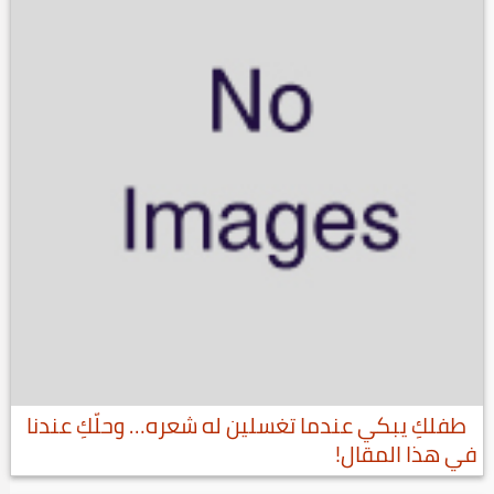
طفلكِ يبكي عندما تغسلين له شعره… وحلّكِ عندنا
في هذا المقال!