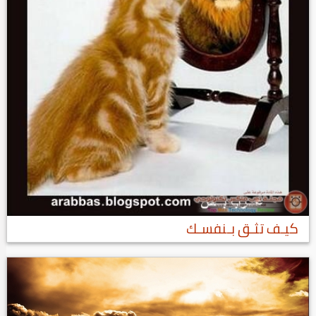
كيـف تثـق بـنفسـك