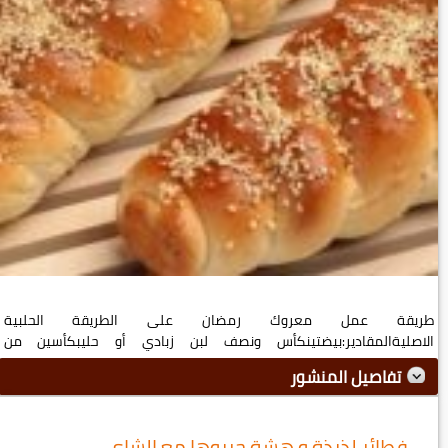
طريقة عمل معروك رمضان على الطريقة الحلبية
الاصليةالمقادير:بيضتينكأس ونصف لبن زبادي أو حليبكأسين من
طحينمعلق�...
تفاصيل المنشور
فطائر لذيذة و هشة جربوها مع الشاي