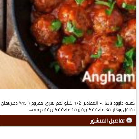
كفتة داوود باشا :- المقادير: 1/2 كيلو لحم بقري مفروم ( 15% دهن)ملح
وفلفل وبهارات3 ملعقة كبيرة زيت1 ملعقة كبيرة ثوم مف...
تفاصيل المنشور