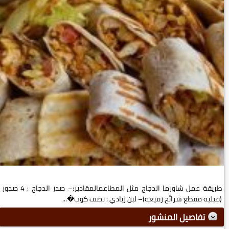
طريقة عمل شاورما الدجاج مثل المطاعمالمقادير:– صدر الدجاج : 4 صدور
(فيليه مقطع شرائح رفيعة)– لبن زبادي : نصف كوب�...
تفاصيل المنشور