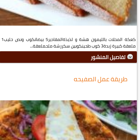
كعكة المحلات بالليمون هشة و لذيذةالمقادير5 بيضاتكوب ونص حليب1
ملعقة كبيرة زبدة3 كوب طحينكوبين سكررشة ملحملعقة...
تفاصيل المنشور
طريقة عمل الصفيحه