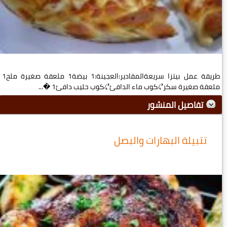
طريقة عمل بيتزا سريعةالمقادير:العجينة:1 بيضة1 ملعقة صغيرة ملح1
ملعقة صغيرة سكر¾ كوب ماء الدافئ¾ كوب حليب دافئ1 �...
تفاصيل المنشور
تتبيلة البهارات والبصل