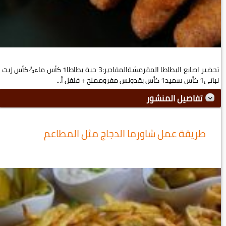
تحضير اصابع البطاطا المقرمشةالمقادير:3 حبة بطاطا1 كأس ماء½ كأس زيت
نباتي1 كأس سميد1 كأس بقدونس مفرومملح + فلفل أ...
تفاصيل المنشور
طريقة عمل شاورما الدجاج مثل المطاعم