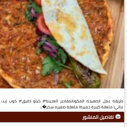
طريقة عمل الصفيحه المكوناتمقادير العجينة١⁄٢ كيلو دقيق١⁄٢ كوب زيت
نباتي١ ملعقة كبيرة خميرة١ ملعقة صغيره سكر�...
تفاصيل المنشور