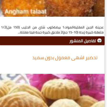
عجينة الجبن المقليةالمواد:1 بيضةكوب شاي من الحليب (150 مل)1/2
ملعقة كبيرة زبدة (10-15 جم)2 ملاعق كبيرة جبنة فيتا مفتتة...
تفاصيل المنشور
تحضير اشهى معمول بدون سميد