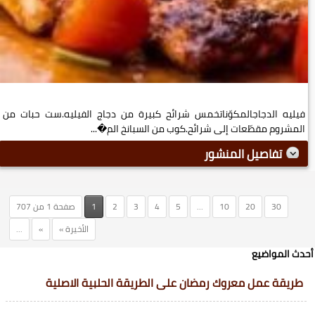
فيليه الدجاجالمكوّناتخمس شرائح كبيرة من دجاج الفيليه.ست حبات من
المشروم مقطّعات إلى شرائح.كوب من السبانخ الم�...
تفاصيل المنشور
30
20
10
...
5
4
3
2
1
صفحة 1 من 707
الأخيرة »
»
...
أحدث المواضيع
طريقة عمل معروك رمضان على الطريقة الحلبية الاصلية