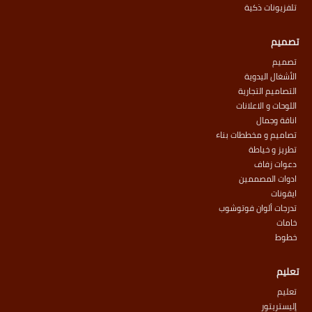
تلفزيونات ذكية
تصميم
تصميم
الأشغال اليدوية
التصاميم التجارية
اللوحات و الاعلانات
اناقة وجمال
تصاميم و مخططات بناء
تطريز و خياطة
دعوات زفاف
ادوات المصممين
ايقونات
تدرجات ألوان فوتوشوب
خامات
خطوط
تعليم
تعليم
إليستريتور