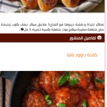
فطائر لذيذة و هشة جربوها مع الشاي3 ملاعق سڪر .نصف ڪوب زيترشة
ملح .ملعقة صغيرة بيڪنج بودر .ملعقة ڪبيرة خميرة .3 مل�...
تفاصيل المنشور
كفتة داوود باشا