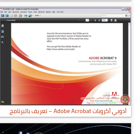
أدوبي أكروبات Adobe Acrobat – تعريف بالبرنامج