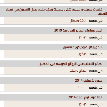
خلطات جميله و عجيبه تخلى جسمك ريحته حلوه طول الاسبوع في فصل
الصيف
اناقة وجمال
في قسم:
اجدد مفارش السرير للعروسة 2015
ديكور
في قسم:
شقق رهيبة وديكور متناسق
ديكور
في قسم:
نصائح للتغلب علي الروائح الكريهه في المطبخ
نصائح و حكم
في قسم:
جبس للأسقف 2014
جبسيات
في قسم:
اروع غرف نوم روعه 2014
ديكور
في قسم: