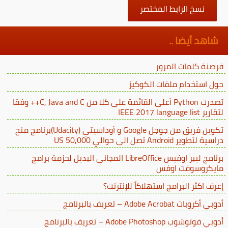
نسخ الرابط المختصر
شاهد أيضا ..
قرصنة كلمات المرور
حول استخدام ملفات الكوكيز
تصدرت Python أعلى القائمة على كلا من C, Java and C++ وفقا
لتقارير IEEE 2017 language list
تكوين فريق من جوجل Google و أوداسيتي (Udacity)برنامج منح
دراسية لتطوير Android تصل الى حوالي 50,000 US
برنامج ليبر اوفيس LibreOffice المجاني البديل لحزمة برامج
مايكروسوفت اوفس
إعرف اكثر البرامج استهلاكاً للإنترنت؟
أدوبي أكروبات Adobe Acrobat – تعريف بالبرنامج
أدوبي فوتوشوب Adobe Photoshop – تعريف بالبرنامج