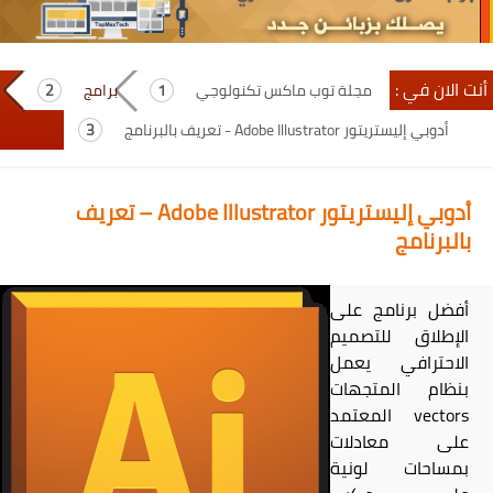
أنت الان في :
مجلة توب ماكس تكنولوجي
برامج
أدوبي إليستريتور Adobe Illustrator - تعريف بالبرنامج
أدوبي إليستريتور Adobe Illustrator – تعريف
بالبرنامج
أفضل برنامج على
الإطلاق للتصميم
الاحترافي يعمل
بنظام المتجهات
vectors المعتمد
على معادلات
بمساحات لونية