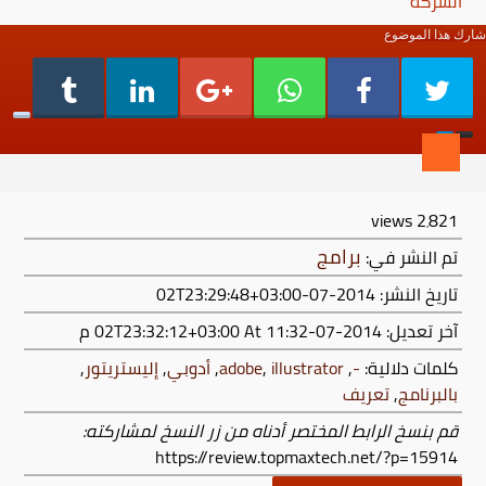
الشركة
شارك هذا الموضوع
views
2٬821
برامج
تم النشر في:
تاريخ النشر: 2014-07-02T23:29:48+03:00
آخر تعديل:
2014-07-02T23:32:12+03:00
At 11:32 م
كلمات دلالية:
-
,
illustrator
,
adobe
,
أدوبي
,
إليستريتور
,
بالبرنامج
,
تعريف
قم بنسخ الرابط المختصر أدناه من زر النسخ لمشاركته:
https://review.topmaxtech.net/?p=15914