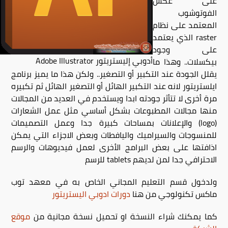
على عكس
الفوتوشوب
المعتمد على نظام
raster الذي يعتمد
على وجود
أدوبي إليستريتور Adobe Illustrator
بيكسلات.. وهذا ما
يقلل الجودة عند التكبير أو التصغير.. ولكن هذا ما يميز برنامج
ايلستريتور لانه عند التكبير الهائل أو التصغير الهائل ثم تكبيره
مرة أخرى لا تتأثر جودته ابدا ويستخدم في العديد من المجالات
منها مجالات المطبوعات بشكل أساسي مثل عمل الشعارات
(logo) والإعلانات بمساحات كبيرة جدا وعمل التصميمات
للمنسوجات والسيراميك واليافطات وبعض الاجزاء التي يمكن
اذافتها على بعض البرامج الأخرى لعمل فيديوهات والرسم
الاحترافي جدا لمن لديهم tablets للرسم
ولدخول قسم التعليم المجاني الخاص به في معهد توب
ماكس تكنولوجي من هنا
دورات ادوبي اليستريتور
كما يمكنك شراء النسخة او تحميل نسخة مجانية من
موقع