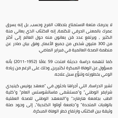
لا يحرمك متعة الاستمتاع بلحظات الفرح وحسب، بل إنه يسرق
عمرك بالمعنى الحرفي للكلمة، إنه الاكتئاب الذي يعاني منة
الكثير ، ويرتفع عدد مَن يعانون منه حول العالم إلى أكثر
من 300 مليون شخص من جميع الأعمار، وفق بيان صادر عن
منظمة الصحة العالمية في فبراير الماضي
.
كما تتهمه دراسة حديثة امتدت 59 عامًا (1952-2011) بأنه
مسؤول عن الوفاة المبكرة لكثيرين، وذلك على الرغم من زيادة
الوعي بخطورته وتنوُّع سبل علاجه
.
تشير الدراسة، التي أجراها باحثون في “معهد يونيس كينيدي
شرايفر الوطني” و”مستشفى ماساتشوستس العام” و”كلية
الطب بجامعة هارفارد” و”المعهد الوطني للصحة العقلية
بالولايات المتحدة” و”جامعة أوتاوا الكندية”، إلى وجود صلة
وثيقة بين الاكتئاب وارتفاع خطر الوفاة المبكرة
.