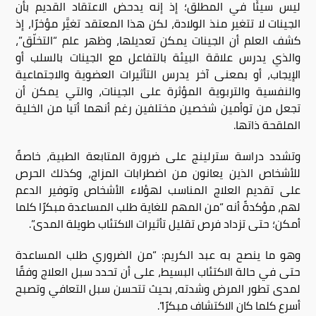
ليس سيئًا في المطلق؛ إذ إنه يدحض الاعتقاد القديم بأن
الجينات لا تتغير منذ الولادة، لكن هذا المعتقد تغيَّر مؤخرًا، إذ
كشف العلم أن الجينات يمكن تعديلها، وظهر علم “التخلّق”،
والذي يدرس علاقة البيئة بالتفاعل مع الجينات بالسلب أو
الإيجاب، أو بمعنى آخر يدرس التأثيرات العضوية والاجتماعية
والنفسية والتربوية المؤثرة على الجينات، والتي يمكن أن
تجعل من توأمين شخصين مختلفين رغم أنهما أتيا من الخلية
الملقحة ذاتها.
وتشدد دراسة سترلينج على ضرورة المتابعة الطبية، خاصةً
للأشخاص الذين يعانون من اضطرابات المزاج، وكذلك الحرص
على تقديم العلاج المناسب لهؤلاء الأشخاص وتوفير الدعم
لهم، مؤكدةً أنه “من المهم للغاية طلب المساعدة مبكرًا كلما
أمكن؛ حتى تزداد فرص تقليل تأثيرات الاكتئاب طويلة المدى”.
وهو ما ينصح به عبد الكريم: “من الضروري طلب المساعدة
حتى في حالة الاكتئاب البسيط، على أن تحدد سبل العلاج وفقًا
لمدى تطور المرض وشدته، بحيث تتحسن سبل التعافي وتصبح
أسرع كلما كان الاكتشاف مبكرًا”.