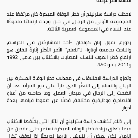
النساء أكثر عُرضة
لاحظت دراسة سترلينج أن خطر الوفاة المبكرة كان مرتفعًا عند
المجموعة الأولى من الرجال، في حين وجدت ارتفاعًا ملحوظًا
عند النساء في المجموعة العمرية الثالثة
.
بدوره، يقول إيان كولمان -أحد المشاركين في الدراسة،
والباحث بجامعة أوتاوا- لـ”للعلم”: الأمر الأكثر إثارةً للقلق هو
ارتفاع خطر الموت للنساء المصابات بالاكتئاب بين عامي 1992
و2011 بنحو 50%.
وتعزو الدراسة الاختلافات في معدلات خطر الوفاة المبكرة بين
الرجال والنساء إلى التغيُّر الذي طرأ على دور المرأة بعد أن
انضمت إلى الرجال في ميدان العمل، وما صاحبه من أعباءٍ
اقتصاديةٍ ووظيفيةٍ مختلفة، فضلًا عن ضغوط قيامها بعدة
أدوار
.
إلى ذلك، تكشف دراسة سترلينج أن الآثار التي يخلِّفها الاكتئاب
فيما يتعلق بزيادة خطر الوفاة المبكرة تستمر حتى عقدين من
الزمن، لكن يمكن أن تتلاشى آثارها تدريجيًّا إذا توقف تكرار