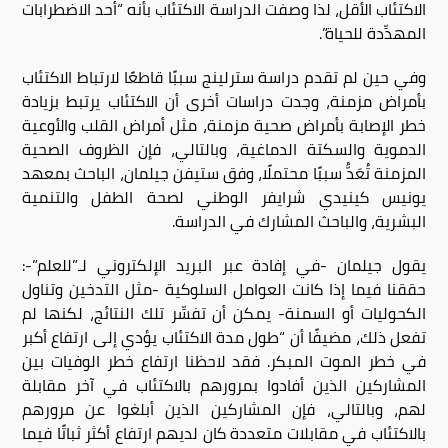
الاكتئاب الأقل، لذا وصفت الدراسة الاكتئاب بأنه “أحد الاضطرابات
المهدِّدة للحياة”.
وفي حين لم تقدم دراسة سترلينج سببًا قاطعًا لارتباط الاكتئاب
بأمراض مزمنة، وجدت دراسات أخرى أن الاكتئاب يرتبط بزيادة
خطر الإصابة بأمراض صحية مزمنة، مثل أمراض القلب والأوعية
الدموية والسكتة الدماغية، وبالتالي، فإن الظروف الصحية
المزمنة تُعَدُّ سببًا محتملًا، وفق ستيفن جيلمان، الباحث بمعهد
يونيس كينيدي شرايفر الوطني لصحة الطفل والتنمية
البشرية، والباحث المشارك في الدراسة
.
يقول جيلمان -في إفادة عبر البريد الإلكتروني لـ”للعلم”-:
حققنا فيما إذا كانت العوامل السلوكية -مثل التدخين وتناول
الكحوليات أو السمنة- يمكن أن تفسِّر تلك النتائج، لكنها لم
تفعل ذلك، مضيفًا أن “طول مدة الاكتئاب يؤدي إلى ارتفاع أكبر
في خطر الموت المبكر. فقد لاحظنا ارتفاع خطر الوفيات بين
المشاركين الذين أفادوا بمرورهم بالاكتئاب في آخر مقابلة
لهم، وبالتالي، فإن المشاركين الذين أبلغوا عن مرورهم
بالاكتئاب في مقابلات متعددة كان لديهم ارتفاع أكثر ثباتًا فيما