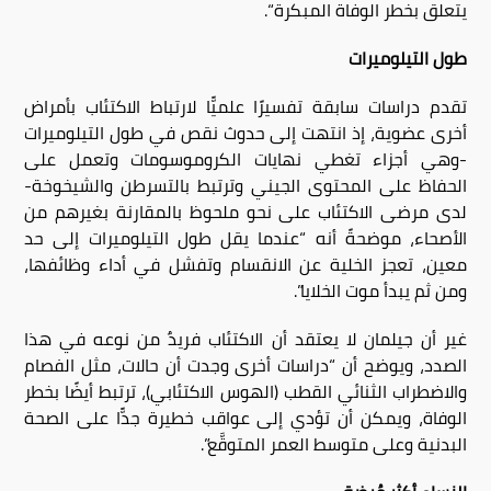
يتعلق بخطر الوفاة المبكرة
“
.
طول التيلوميرات
تقدم دراسات سابقة تفسيرًا علميًّا لارتباط الاكتئاب بأمراض
أخرى عضوية، إذ انتهت إلى حدوث نقص في طول التيلوميرات
-وهي أجزاء تغطي نهايات الكروموسومات وتعمل على
الحفاظ على المحتوى الجيني وترتبط بالتسرطن والشيخوخة-
لدى مرضى الاكتئاب على نحو ملحوظ بالمقارنة بغيرهم من
الأصحاء، موضحةً أنه “عندما يقل طول التيلوميرات إلى حد
معين، تعجز الخلية عن الانقسام وتفشل في أداء وظائفها،
ومن ثم يبدأ موت الخلايا”.
غير أن جيلمان لا يعتقد أن الاكتئاب فريدٌ من نوعه في هذا
الصدد، ويوضح أن “دراسات أخرى وجدت أن حالات، مثل الفصام
والاضطراب الثنائي القطب (الهوس الاكتئابي)، ترتبط أيضًا بخطر
الوفاة، ويمكن أن تؤدي إلى عواقب خطيرة جدًّا على الصحة
البدنية وعلى متوسط العمر المتوقَّع”.