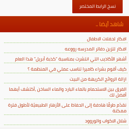
نسخ الرابط المختصر
شاهد أيضا ..
افكار لحفلات الاطفال
افكار لتزين دفاتر المدرسه رووعه
أشهر الأكاذيب التي انتشرت بمناسبة “كذبة أبريل” هذا العام
كيف أقوم بشراء كاميرا تناسب عملي في المنظمة ؟
ازالة الروائح الكريهة من البيت
الفرق بين الاستحمام بالماء البارد والماء الساخن ،أكتشف أيهما
أفضل لك
نقدّم طرقًا هادفة إلى الحفاظ على الأزهار الطبيعيّة لأطول فترة
ممكنة
شلال الاكواب والوروود