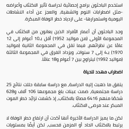
استخدم الباحثون برامج إحصائية لدراسة تأثير الاكتئاب وأعراضه
-مثل اضطرابات النوم والشهية، والعجز عن أداء النشاطات
اليومية واستمرارها- على ازدياد خطر الوفاة المبكرة
.
وجد الباحثون أن أعمار الأفراد الذين يعانون من الاكتئاب في
المجموعة الأولى (من مواليد 1952) أقل بـ10 أعوام إلى 12
عامًا عن نظرائهم، فيما تقل في المجموعة الثانية (مواليد
1970) بـ4 إلى 7 سنوات، ويزداد الفرق في المجموعة الثالثة
(مواليد 1992) ليتراوح بين 7 أعوام و18 عامًا
.
اضطراب مهدد للحياة
يتفق ما ذهبت إليه الدراسة، مع دراسة سابقة حللت نتائج 25
دراسة مجتمعية، ضمت عينات بلغ مجموعها 106 آلاف و628
شخصًا منهم 6416 مصابًا بالاكتئاب، إذ كشفت تزايُد خطر الموت
المبكر عند مرضى الاكتئاب
.
لكن ما يميز الدراسة الأخيرة أنها أكدت أن ارتفاع خطر الوفاة لا
يرتبط بالاكتئاب الحاد أو المزمن فحسب، لكن أيضًا بمستويات