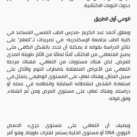
حدوث النوبات الاكتئابية
.
الوعي أول الطريق
ويعلق أحمد عبد الكريم -مدرس الطب النفسي المساعد في
كلية الطب بجامعة الإسكندرية- في تصريحات لـ”للعلم” على
نتائج الدراسة بقوله: لا يمكننا أن نحدد بالشكل الكافي متى
يصبح المتعافي من الاكتئاب آمنًا تمامًا من الآثار طويلة المدى
للمرض، لكن هناك مستويات من التعافي، فهناك مرحلة
التعافي من الأعراض المتعلقة باضطراب النوم والأكل على
سبيل المثال، وهناك تعافٍ على المستوى الوظيفي يتمثل في
استعادة الشخص لنشاطاته السابقة وانتظامه في عمله أو
دراسته، وهناك تعافٍ على مستوى المرض ومن ثَم الشفاء،
وفق قوله.
ويضيف أن التعافي على مستوى جزيء الحمض
النووي
DNA
أو مستوى الخلية يستمر لفترات طويلة، وهو أمر