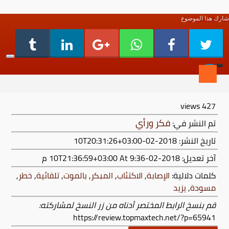
شارك هذا الموضوع
views
427
فكر ورأي
تم النشر في:
تاريخ النشر: 2018-02-10T20:31:26+03:00
آخر تعديل:
2018-02-10T21:36:59+03:00
At 9:36 م
كلمات دلالية:
الإصابة
,
الاكتئاب
,
المبكر
,
بالموت
,
تلقائية
,
خطر
,
مسودة
,
يزيد
قم بنسخ الرابط المختصر أدناه من زر النسخ لمشاركته:
https://review.topmaxtech.net/?p=65941