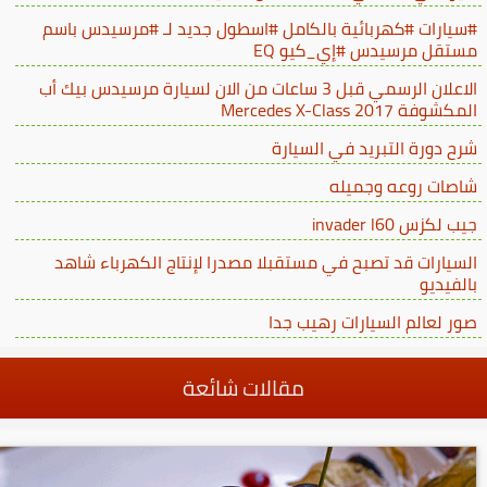
#سيارات #كهربائية بالكامل #اسطول جديد لـ #مرسيدس باسم
مستقل مرسيدس #إي_كيو EQ
الاعلان الرسمي قبل 3 ساعات من الان لسيارة مرسيدس بيك أب
المكشوفة Mercedes X-Class 2017
شرح دورة التبريد في السيارة
شاصات روعه وجميله
جيب لكزس invader l60
السيارات قد تصبح في مستقبلا مصدرا لإنتاج الكهرباء شاهد
بالفيديو
صور لعالم السيارات رهيب جدا
مقالات شائعة