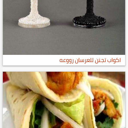
اكواب تجنن للعرسان رووعه