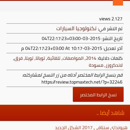
views
2٬127
تكنولوجيا السيارات
تم النشر في:
تاريخ النشر: 2015-03-04T22:17:23+03:00
آخر تعديل:
2015-03-04T22:17:23+03:00
At 10:17 م
كلمات دلالية:
2014
,
المواصفات
,
تلقائية
,
توياتا
,
تويتا
,
فرق
,
لاندكروزر
,
مسودة
قم بنسخ الرابط المختصر أدناه من زر النسخ لمشاركته:
https://review.topmaxtech.net/?p=32246
نسخ الرابط المختصر
شاهد أيضا ..
هيونداي سنتافي 2017 الشكل الجديد