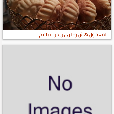
#معمول هش وطري ويذوب بلفم