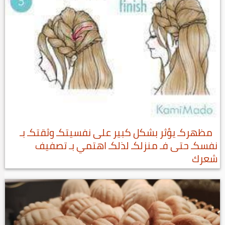
مظهركـ يؤثر بشكل كبير على نفسيتكـ وثقتكـ بـ
نفسكـ حتى فـ منزلكـ لذلكـ اهتمي بـ تصفيف
شعرك