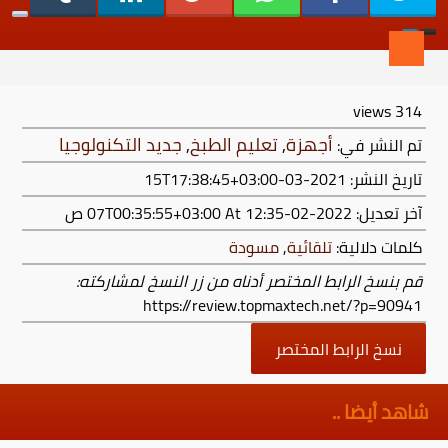
views
314
أجهزة
,
تعليم الطبخ
,
جديد التكنولوجيا
تم النشر في:
تاريخ النشر: 2021-03-15T17:38:45+03:00
آخر تعديل:
2022-02-07T00:35:55+03:00
At 12:35 ص
كلمات دلالية:
تلقائية
,
مسودة
قم بنسخ الرابط المختصر أدناه من زر النسخ لمشاركته:
https://review.topmaxtech.net/?p=90941
نسخ الرابط المختصر
شاهد أيضا ..