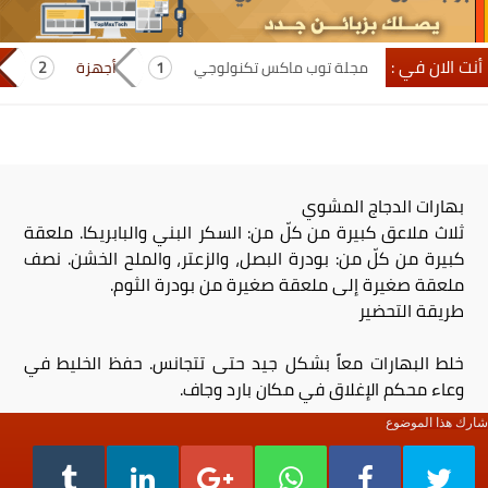
أنت الان في :
مجلة توب ماكس تكنولوجي
أجهزة
بهارات الدجاج المشوي
ثلاث ملاعق كبيرة من كلّ من: السكر البني والبابريكا. ملعقة
كبيرة من كلّ من: بودرة البصل، والزعتر، والملح الخشن. نصف
ملعقة صغيرة إلى ملعقة صغيرة من بودرة الثوم.
طريقة التحضير
خلط البهارات معاً بشكل جيد حتى تتجانس. حفظ الخليط في
وعاء محكم الإغلاق في مكان بارد وجاف.
شارك هذا الموضوع