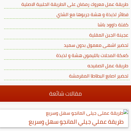
طريقة عمل معروك رمضان على الطريقة الحلبية الاصلية
فطائر لذيذة و هشة جربوها مع الشاي
كفتة داوود باشا
عجينة الجبن المقلية
تحضير اشهى معمول بدون سميد
كعكة المحلات بالليمون هشة و لذيذة
طريقة عمل الصفيحه
تحضير اصابع البطاطا المقرمشة
مقالات شائعة
طريقة عملي جيلي المانجو سهل وسريع