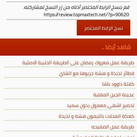
قم بنسخ الرابط المختصر أدناه من زر النسخ لمشاركته:
https://review.topmaxtech.net/?p=90620
نسخ الرابط المختصر
شاهد أيضا ..
طريقة عمل معروك رمضان على الطريقة الحلبية الاصلية
فطائر لذيذة و هشة جربوها مع الشاي
كفتة داوود باشا
عجينة الجبن المقلية
تحضير اشهى معمول بدون سميد
كعكة المحلات بالليمون هشة و لذيذة
طريقة عمل الصفيحه