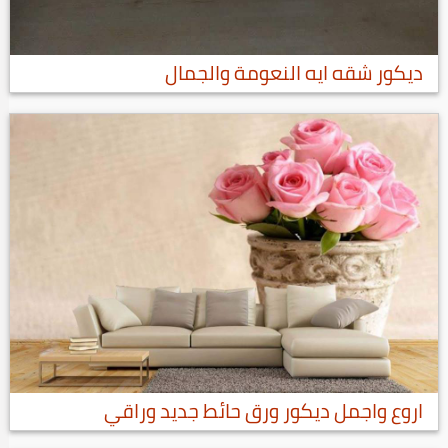
ديكور شقه ايه النعومة والجمال
اروع واجمل ديكور ورق حائط جديد وراقي