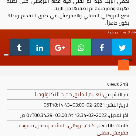
نحمي الزيت جيداً ثم نقلي فيه قطع البروكلي حتى تصبح
ذهبية ومقرمشة ثم نصفيها من الزيت .
نضع البروكلي المقلي والمقرمش في طبق التقديم وبذلك
يكون جاهزاً .
شارك هذا الموضوع
views
218
تعليم الطبخ
,
جديد التكنولوجيا
تم النشر في:
تاريخ النشر: 2021-02-05T18:14:43+03:00
آخر تعديل:
2022-02-07T00:34:29+03:00
At 12:34 ص
كلمات دلالية:
#
,
اكلات
,
بروكلي
,
تلقائية
,
رمضان
,
مسودة
,
مقرمش
,
مقلي