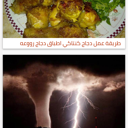
طريقة عمل دجاج كنتاكي اطباق دجاج رووعه