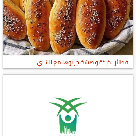
فطائر لذيذة و هشة جربوها مع الشاي