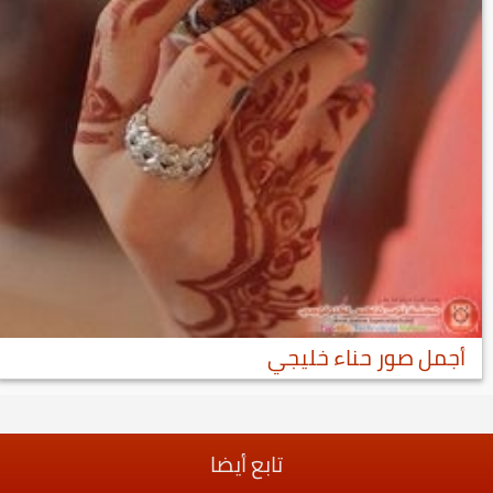
أجمل صور حناء خليجي
تابع أيضا