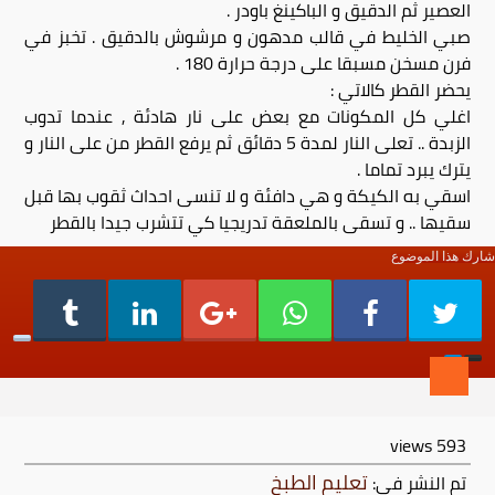
العصير ثم الدقيق و الباكينغ باودر .
صبي الخليط في قالب مدهون و مرشوش بالدقيق . تخبز في
فرن مسخن مسبقا على درجة حرارة 180 .
يحضر القطر كالاتي :
اغلي كل المكونات مع بعض على نار هادئة , عندما تدوب
الزبدة .. تعلى النار لمدة 5 دقائق ثم يرفع القطر من على النار و
يترك يبرد تماما .
اسقي به الكيكة و هي دافئة و لا تنسى احداث ثقوب بها قبل
سقيها .. و تسقى بالملعقة تدريجيا كي تتشرب جيدا بالقطر
شارك هذا الموضوع
views
593
تعليم الطبخ
تم النشر في: