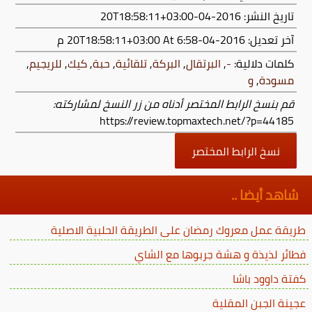
تاريخ النشر: 2016-04-20T18:58:11+03:00
آخر تعديل:
2016-04-20T18:58:11+03:00
At 6:58 م
كلمات دلالية:
-
,
البرتقال
,
البركة
,
تلقائية
,
حبة
,
كيك
,
للريجيم
,
مسودة
,
و
قم بنسخ الرابط المختصر أدناه من زر النسخ لمشاركته:
https://review.topmaxtech.net/?p=44185
نسخ الرابط المختصر
شاهد أيضا ..
طريقة عمل معروك رمضان على الطريقة الحلبية الاصلية
فطائر لذيذة و هشة جربوها مع الشاي
كفتة داوود باشا
عجينة الجبن المقلية