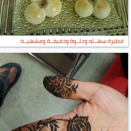
فطيرة سهــله وحلــوة وخفيفــة ومشهيــة