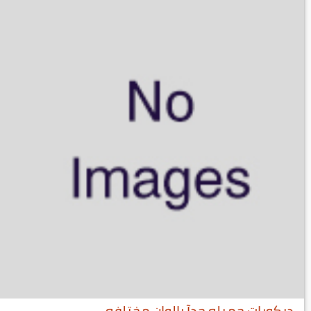
ديكورات جميله جدآ بالوان مختلفه