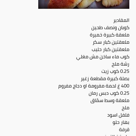
المقادير
كوبان ونصف طحين
ملعقة كبيرة خميرة
ملعقتين كبار سكر
ملعقتين كبار حليب
كوب ماء ساخن مش مغلي
رشة ملح
0.25 كوب زيت
بصلة كبيرة مقطعة زغير
400 غ لحمة مفرومة او دجاج مفروم
0.25 كوب دبس رمان
ملعقة وسط سمّاق
ملح
فلفل اسود
بهار حلو
قرفة