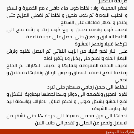
طريقة التحضير
نحضر العجينة اولا : نخلط كوب ماء دافىء مع الخميرة والسكر
و الحليب البودرة ثم كوب طحين و نخلط ثم نغطي المزيج حتى
يختمر و تظهر فقاعات على السطح
نضيف كوب ونصف طحين و ربع كوب زيت و رشة ملح الى
الخليط السابق و نعجن حتى نحصل على عجينة ناعمة
نتركها قليلا ونجهز الحشوة
على النار نضع قليلا من الزيت النباتي ثم البصل نقليه ونرش
البهار الحلو والملح حتى يذبل ولا يتغير لونه
نضيف اللحمة المفرومة ونقلبها و نضيف البهارات ثم الملح
وعندما تنضج نضيف السماق و دبس الرمان ونقلبها دقيقتين و
نطفي
ننقلها الى صحن زجاجي مسطح حتى تبرد
نفرد العجين ونقطعه الى دوائر وسط نجعلها بيضاوية الشكل و
نضع الحشو بشكل طولي و نحكم اغلاق الاطراف بواسطة اليد
اولا بطرف الشوكة
ندخلها الى فرن محمى مسبقا الى درجة ١٨٠ حتى تشقر من
الاسفل وتحمر من الاعلى و تقدم الى جانب اللبن
شارك هذا الموضوع