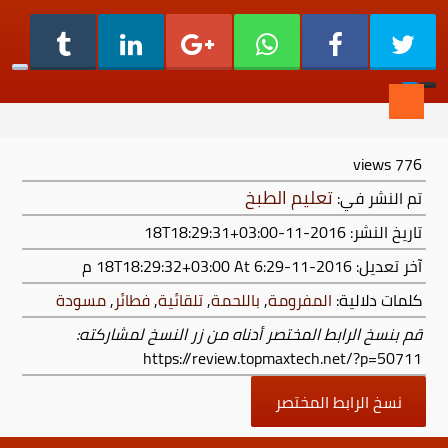
views
776
تعليم الطبخ
تم النشر في:
تاريخ النشر: 2016-11-18T18:29:31+03:00
آخر تعديل:
2016-11-18T18:29:32+03:00
At 6:29 م
كلمات دلالية:
المفرومة
,
باللحمة
,
تلقائية
,
فطائر
,
مسودة
قم بنسخ الرابط المختصر أدناه من زر النسخ لمشاركته:
https://review.topmaxtech.net/?p=50711
نسخ الرابط المختصر