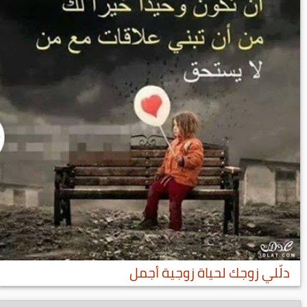
دلّلي زوجك لحياة زوجية أجمل