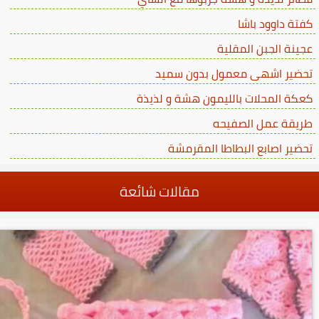
كفتة داوود باشا
عجينة الجبن المقلية
تحضير اشهى معمول بدون سميد
كعكة المحلات بالليمون هشة و لذيذة
طريقة عمل الصفيحه
تحضير اصابع البطاطا المقرمشة
مقالات شائعة