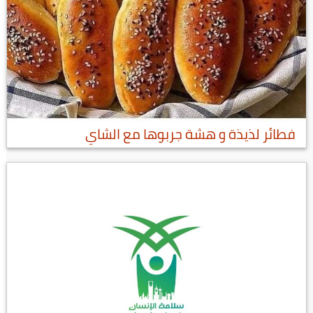
فطائر لذيذة و هشة جربوها مع الشاي