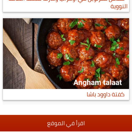
النووية
كفتة داوود باشا
اقرأ في الموقع