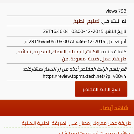
views
798
تعليم الطبخ
تم النشر في:
تاريخ النشر: 2015-12-28T16:46:04+03:00
آخر تعديل:
2015-12-28T16:46:05+03:00
At 4:46 م
كلمات دلالية:
الاكلات
,
الجميلة
,
السمك
,
المصرية
,
تلقائية
,
طريقة
,
عمل
,
كبيبة
,
مسودة
,
من
قم بنسخ الرابط المختصر أدناه من زر النسخ لمشاركته:
https://review.topmaxtech.net/?p=40844
نسخ الرابط المختصر
شاهد أيضا ..
طريقة عمل معروك رمضان على الطريقة الحلبية الاصلية
فطائر لذيذة و هشة جربوها مع الشاي