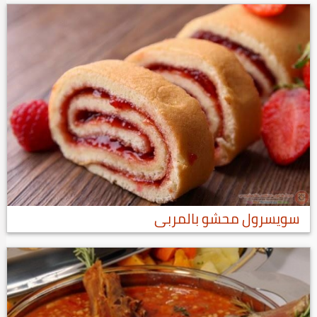
سويسرول محشو بالمربى