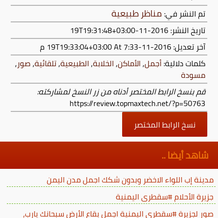
مناظر طبيعية
تم النشر في:
تاريخ النشر: 2016-11-19T19:31:48+03:00
آخر تعديل:
2016-11-19T19:33:04+03:00
At 7:33 م
كلمات دلالية:
أجمل
,
الأماكن
,
الخلابة
,
الطبيعية
,
تلقائية
,
صور
,
مسودة
قم بنسخ الرابط المختصر أدناه من زر النسخ لمشاركته:
https://review.topmaxtech.net/?p=50763
نسخ الرابط المختصر
شاهد أيضا ..
مدينة إب اللواء الاخضر وبدون شكك اجمل مدن اليمن
جزيرة الأحلام #سقطرى اليمنية
صور لجزيرة #سقطرى اليمنية اجمل بقاع الأرض سبحانك يارب،