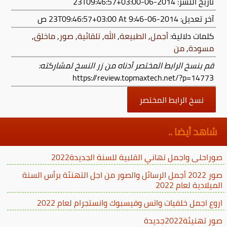
تاريخ النشر: 2014-06-23T09:46:57+03:00
آخر تعديل:
2014-06-23T09:46:57+03:00
At 9:46 ص
كلمات دلالية:
أجمل
,
الطبيعة
,
الله
,
تلقائية
,
صور
,
ماخلق
,
مسودة
,
من
قم بنسخ الرابط المختصر أدناه من زر النسخ لمشاركته:
https://review.topmaxtech.net/?p=14773
نسخ الرابط المختصر
شاهد أيضا ..
صوراحلى واجمل تهاني القلبية للسنة الجديدة2022
صور 2022 أجمل الرسائل والصور من اجل التهنئة برأس السنة
الميلادية لعام 2022
اروع اجمل خلفيات واتس وفيسبوك وانستجرام لعام 2022
صور تهنيئة2022جديدة