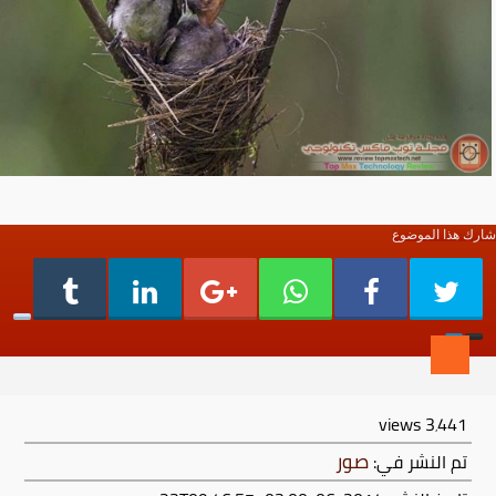
شارك هذا الموضوع
views
3٬441
صور
تم النشر في: