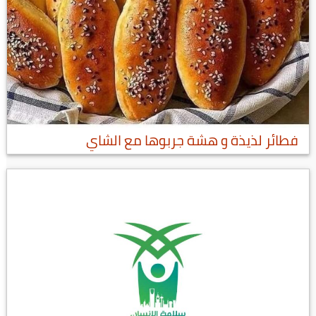
فطائر لذيذة و هشة جربوها مع الشاي