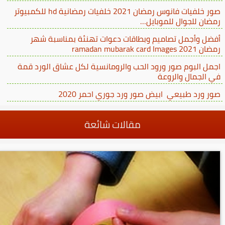
صور خلفيات فانوس رمضان 2021 خلفيات رمضانية hd للكمبيوتر
رمضان للجوال للموبايل…
أفضل وأجمل تصاميم وبطاقات دعوات تهنئة بمناسبة شهر
رمضان ramadan mubarak card Images 2021
اجمل البوم صور ورود الحب والرومانسية لكل عشاق الورد قمة
في الجمال والروعة
صور ورد طبيعي ابيض صور ورد جوري احمر 2020
مقالات شائعة