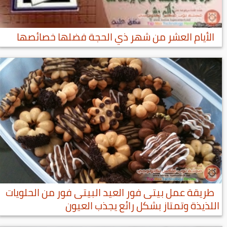
الأيام العشر من شهر ذي الحجة فضلها خصائصها
طريقة عمل بيتى فور العيد البيتى فور من الحلويات
اللذيذة وتمتاز بشكل رائع يجذب العيون