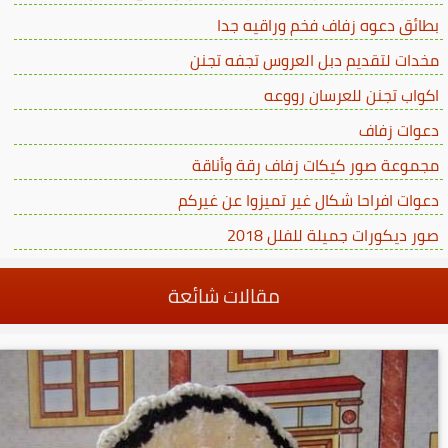
بطائق دعوه زفاف فخم وراقيه جدا
مخدات لتقديم دبل العروس تجفه تجنن
اكواب تجنن للعرسان رووعه
دعوات زفاف
مجموعة صور كيكات زفاف رقة وأناقة
دعوات افراحا شكال غير تميزوا عن غيركم
صور ديكورات جميلة للفلل 2018
مقالات شائعة