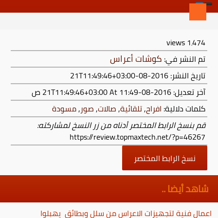
views
1٬474
كوشات أعراس
تم النشر في:
تاريخ النشر: 2016-08-21T11:49:46+03:00
آخر تعديل:
2016-08-21T11:49:46+03:00
At 11:49 ص
كلمات دلالية:
افراح
,
تلقائية
,
صالات
,
صور
,
مسودة
قم بنسخ الرابط المختصر أدناه من زر النسخ لمشاركته:
https://review.topmaxtech.net/?p=46267
نسخ الرابط المختصر
شاهد أيضا ..
اعمال فنية لتجهيزات الاعراس من سلل وبطائق يهبلوا