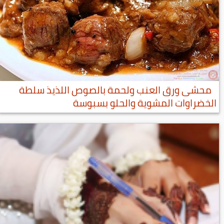
محشى ورق العنب ولحمة بالصوص اللذيذ سلطة
الخضراوات المشوية والحلو بسبوسة