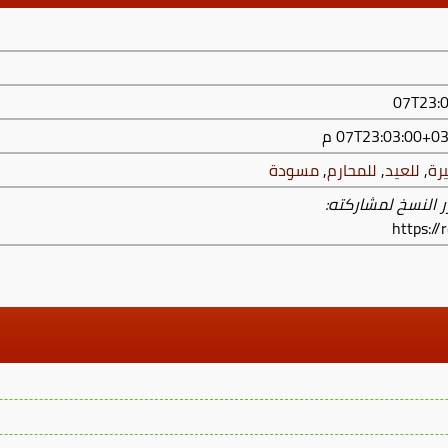
رة
,
للعيد
,
للمحارم
,
مسودة
ر النسخ لمشاركته:
https:/