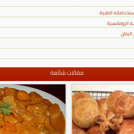
تخداماته الطبية
حه الرومانسية
مقالات شائعة