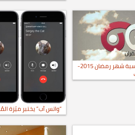
اجمل واجدد رسائل تهنئة بمناسبة شهر رمضان 2015-
“واتس آب” يختبر ميّزة الم