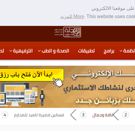
لى موقعنا الالكتروني
This website uses cook
More للمزيد
نظمة
برامج
تطبيقات
الصحة و الطب
الترفيهية
تص
اناقة وجمال
فساتين قصيرة للعيد للمحارم