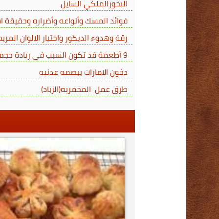
البخورالملكي السايل
فوائد المسك وأنواعه وأضراره وحقيقة اس
رقة وهدوء الديكور واختيار الالوان المري
9 أطعمة قد تكون السبب في زيادة حجم البطن
دخون الامارات ببصمه عدنيه
طرق عمل المخمريه(الزباد)