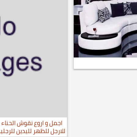
اجمل و اروع نقوش الحناء ل
للارجل للظهر لليدين للرجل