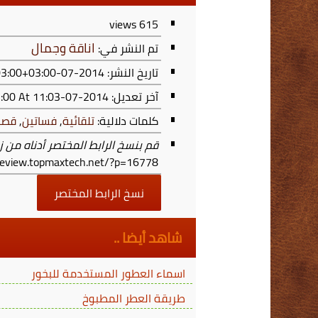
views
615
اناقة وجمال
تم النشر في:
تاريخ النشر: 2014-07-07T23:03:00+03:00
آخر تعديل:
2014-07-07T23:03:00+03:00
At 11:03 م
كلمات دلالية:
تلقائية
,
فساتين
,
قصي
قم بنسخ الرابط المختصر أدناه من ز
/review.topmaxtech.net/?p=16778
نسخ الرابط المختصر
شاهد أيضا ..
اسماء العطور المستخدمة للبخور
طريقة العطر المطبوخ