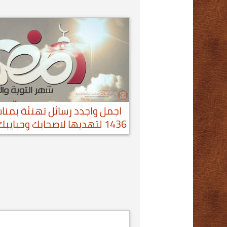
1436 لتهديها لاصحابك وحبايبك