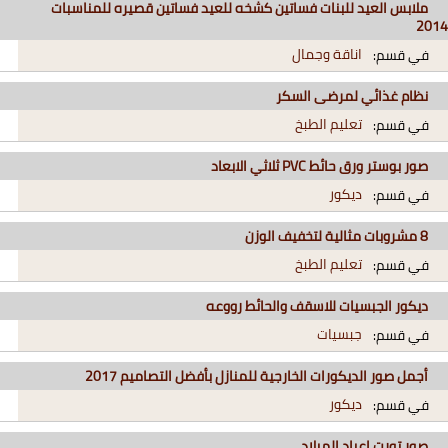
ملابس العيد للبنات فساتين كشخه للعيد فساتين قصيره للمناسبات
2014
اناقة وجمال
في قسم:
نظام غذائي لمرضى السكر
تعليم الطبخ
في قسم:
صور بوستر ورق حائط PVC ثلاثي الابعاد
ديكور
في قسم:
8 مشروبات مثالية لتخفيف الوزن
تعليم الطبخ
في قسم:
ديكور الجبسيات للاسقف والحائط رووعه
جبسيات
في قسم:
أجمل صور الديكورات الخارجية للمنازل بأفضل التصاميم 2017
ديكور
في قسم:
صور تورت اعياد الميلاد