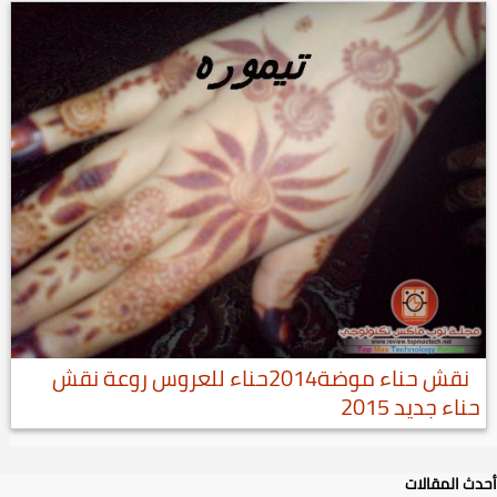
نقش حناء موضة2014حناء للعروس روعة نقش
حناء جديد 2015
أحدث المقالات