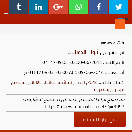
views
2٬754
ألوان الدهانات
تم النشر في:
تاريخ النشر: 2014-06-01T17:09:03+03:00
آخر تعديل:
2014-06-01T17:09:03+03:00
At 5:09 م
كلمات دلالية:
2014
,
اجمل
,
تلقائية
,
حوائط
,
دهانات
,
مسودة
,
مودرن
,
وعصرية
قم بنسخ الرابط المختصر أدناه من زر النسخ لمشاركته:
https://review.topmaxtech.net/?p=9997
نسخ الرابط المختصر