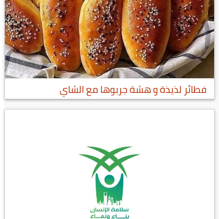
فطائر لذيذة و هشة جربوها مع الشاي