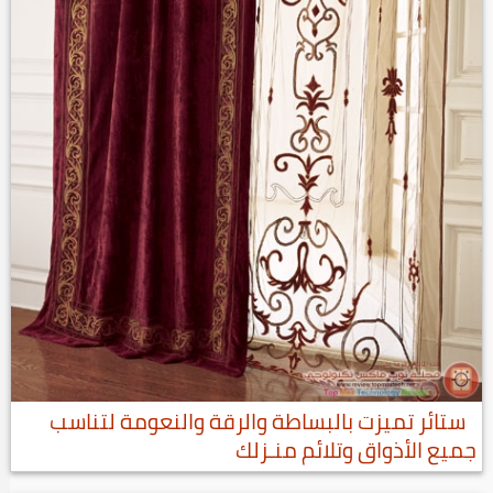
ستائر تميزت بالبساطة والرقة والنعومة لتناسب
جميع الأذواق وتلائم منـزلك