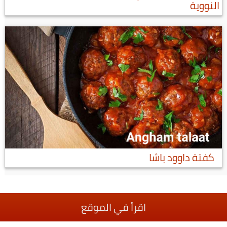
النووية
كفتة داوود باشا
اقرأ في الموقع